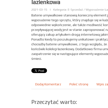
lazienkowa
2021-03-15
|
Kategoria: E-Sprzedaż / Wyposażenie Ła
Baterie umywalkowe stanowią konieczny element je
wyposażenie tego sprzętu, który znajduje się w każ
odpowiednie wykończenie, ale także możliwość kon
przepływającej wody jest w stanie zaproponować n
oferujący zakup artykułem drogą internetową jakim
Ponadto kiedy to poszukujemy unikatowe i praktyc
chociażby baterie umywalkowe, z tego względu, że 
końcówki kolekcji łazienkowy. Dodatkowo firma umo
zaopatrzenie się w następujące elementy wyposaże
śmieci.
Dodaj Komentarz
Poleć stronę
Wpis za
Przeczytać warto: