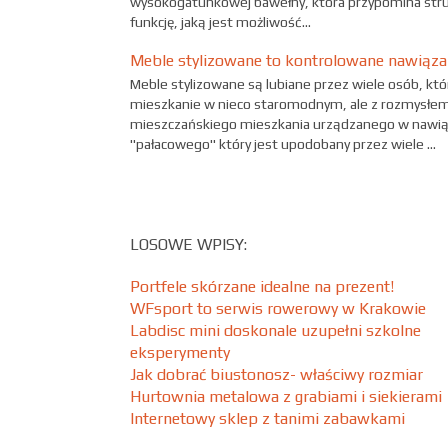
wysokogatunkowej bawełny, która przypomina struk
funkcję, jaką jest możliwość...
Meble stylizowane to kontrolowane nawiązani
Meble stylizowane są lubiane przez wiele osób, k
mieszkanie w nieco staromodnym, ale z rozmysłem
mieszczańskiego mieszkania urządzanego w nawiąza
"pałacowego" który jest upodobany przez wiele ...
LOSOWE WPISY:
Portfele skórzane idealne na prezent!
WFsport to serwis rowerowy w Krakowie
Labdisc mini doskonale uzupełni szkolne
eksperymenty
Jak dobrać biustonosz- właściwy rozmiar
Hurtownia metalowa z grabiami i siekierami
Internetowy sklep z tanimi zabawkami