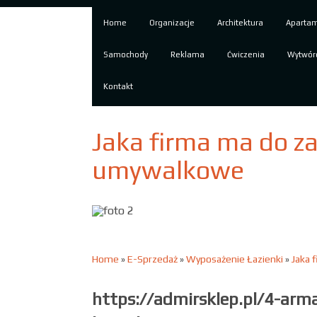
Home
Organizacje
Architektura
Aparta
Samochody
Reklama
Ćwiczenia
Wytwór
Kontakt
Jaka firma ma do z
umywalkowe
Home
»
E-Sprzedaż
»
Wyposażenie Łazienki
»
Jaka 
https://admirsklep.pl/4-arm