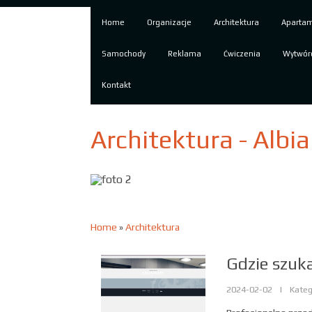
Home
Organizacje
Architektura
Aparta
Samochody
Reklama
Ćwiczenia
Wytwór
Kontakt
Architektura - Albia
Home
»
Architektura
Gdzie szuk
2024-02-02
|
Kateg