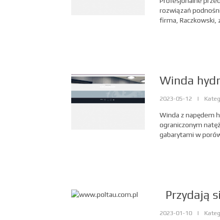
Profesjonalne przed
rozwiązań podnośni
firma, Raczkowski, z
Winda hydr
2023-05-12
|
Kateg
Winda z napędem h
ograniczonym natęże
gabarytami w porów
Przydają 
2023-01-10
|
Kateg