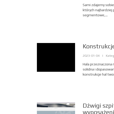
Sami zdajemy sobie 
których najbardzie
segmentowe,...
Konstrukcje
2023-01-04
|
Kateg
Hala przeznaczona 
solidna i dopasowa
konstrukcje hal two
Dźwigi szpi
wyposażen