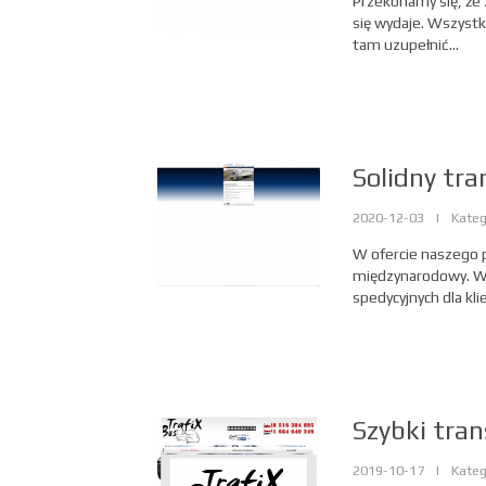
Przekonamy się, że 
się wydaje. Wszyst
tam uzupełnić...
Solidny tr
2020-12-03
|
Kateg
W ofercie naszego p
międzynarodowy. War
spedycyjnych dla kl
Szybki tran
2019-10-17
|
Kateg