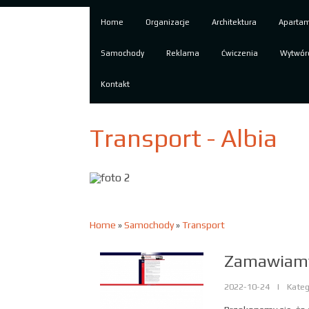
Home
Organizacje
Architektura
Aparta
Samochody
Reklama
Ćwiczenia
Wytwór
Kontakt
Transport - Albia
Home
»
Samochody
»
Transport
Zamawiamy
2022-10-24
|
Kateg