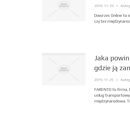
2016-11-10
|
Kateg
Dworzec Online to id
czy też międzynarodo
Jaka powin
gdzie ją z
2015-11-25
|
Kateg
FARENTO to firma, k
usług transportowyc
międzynarodowa. Tak