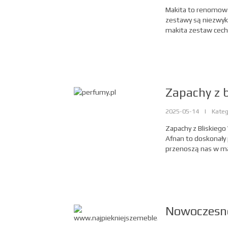
Makita to renomowan
zestawy są niezwyk
makita zestaw cechuj
Zapachy z 
2025-05-14
|
Kateg
Zapachy z Bliskieg
Afnan to doskonały
przenoszą nas w mag
Nowoczesne