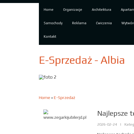
Home
Organizacje
Architektura
Aparta
Samochody
Reklama
Ćwiczenia
Wytwór
Kontakt
E-Sprzedaż - Albia
Home
»
E-Sprzedaż
Najlepsze 
2026-02-24
|
Kateg