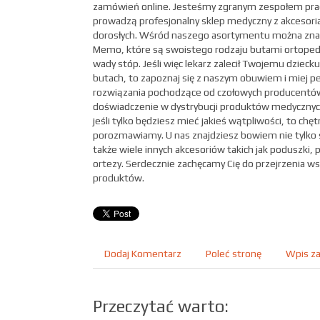
zamówień online. Jesteśmy zgranym zespołem pra
prowadzą profesjonalny sklep medyczny z akcesoriam
dorosłych. Wśród naszego asortymentu można znale
Memo, które są swoistego rodzaju butami ortoped
wady stóp. Jeśli więc lekarz zalecił Twojemu dzieck
butach, to zapoznaj się z naszym obuwiem i miej p
rozwiązania pochodzące od czołowych producentów
doświadczenie w dystrybucji produktów medycznych i
jeśli tylko będziesz mieć jakieś wątpliwości, to chę
porozmawiamy. U nas znajdziesz bowiem nie tylko 
także wiele innych akcesoriów takich jak poduszki, 
ortezy. Serdecznie zachęcamy Cię do przejrzenia ws
produktów.
Dodaj Komentarz
Poleć stronę
Wpis za
Przeczytać warto: