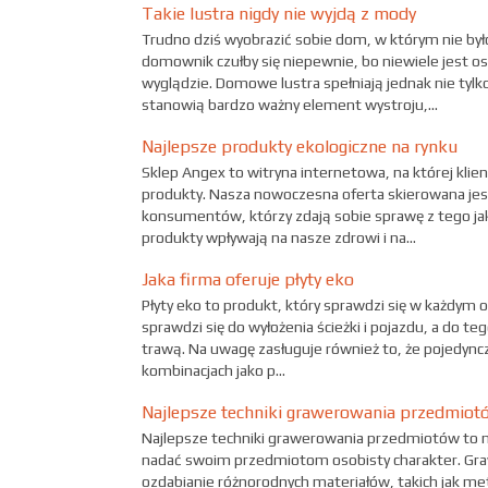
Takie lustra nigdy nie wyjdą z mody
Trudno dziś wyobrazić sobie dom, w którym nie był
domownik czułby się niepewnie, bo niewiele jest o
wyglądzie. Domowe lustra spełniają jednak nie tylk
stanowią bardzo ważny element wystroju,...
Najlepsze produkty ekologiczne na rynku
Sklep Angex to witryna internetowa, na której klie
produkty. Nasza nowoczesna oferta skierowana je
konsumentów, którzy zdają sobie sprawę z tego ja
produkty wpływają na nasze zdrowi i na...
Jaka firma oferuje płyty eko
Płyty eko to produkt, który sprawdzi się w każdym 
sprawdzi się do wyłożenia ścieżki i pojazdu, a do t
trawą. Na uwagę zasługuje również to, że pojedyncz
kombinacjach jako p...
Najlepsze techniki grawerowania przedmiot
Najlepsze techniki grawerowania przedmiotów to n
nadać swoim przedmiotom osobisty charakter. Graw
ozdabianie różnorodnych materiałów, takich jak met