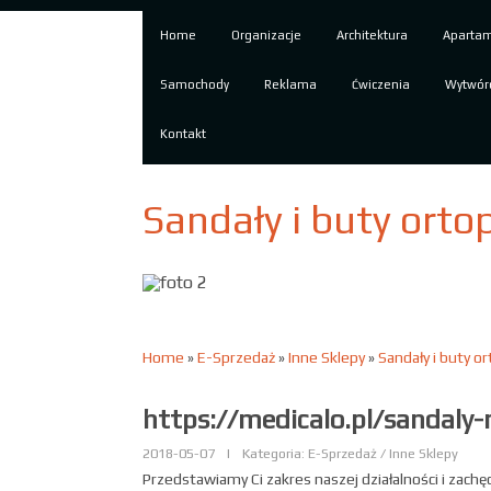
Home
Organizacje
Architektura
Aparta
Samochody
Reklama
Ćwiczenia
Wytwór
Kontakt
Sandały i buty orto
Home
»
E-Sprzedaż
»
Inne Sklepy
»
Sandały i buty o
https://medicalo.pl/sandal
2018-05-07
|
Kategoria: E-Sprzedaż / Inne Sklepy
Przedstawiamy Ci zakres naszej działalności i zach