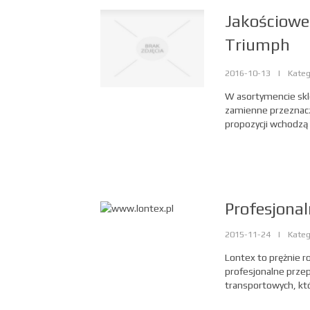
Jakościowe 
Triumph
2016-10-13
|
Kateg
W asortymencie skl
zamienne przeznacz
propozycji wchodzą m
Profesjona
2015-11-24
|
Kateg
Lontex to prężnie r
profesjonalne prze
transportowych, któ