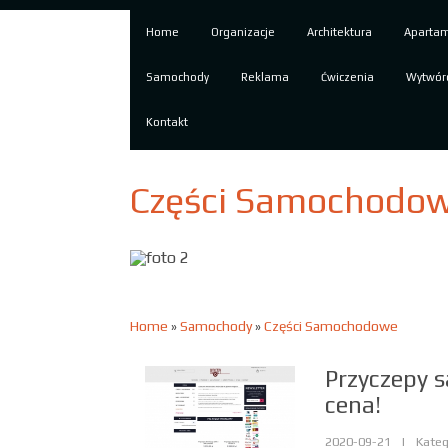
Home
Organizacje
Architektura
Aparta
Samochody
Reklama
Ćwiczenia
Wytwór
Kontakt
Części Samochodowe
Home
»
Samochody
»
Części Samochodowe
Przyczepy 
cena!
2020-09-21
|
Kateg