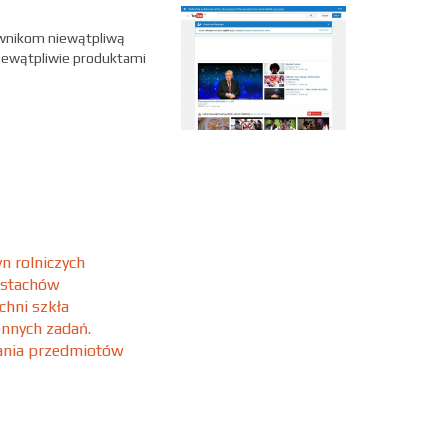
ownikom niewątpliwą
iewątpliwie produktami
n rolniczych
 stachów
chni szkła
ennych zadań.
wania przedmiotów