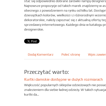
stać się odpowiednio dobrane żarówki i lampy designer
Najnowsze propozycje od takich marek znajdziemy w as
obecnego z powodzeniem na rynku od kilku lat. Dostęp
dziesiątkach kolorów, wielkości i z różnorodnym wzorni
dekoratorskie, należy zapoznać się z aktualną ofertą te
sprzedawcy internetowego. Każdego dnia w katalogu pr
designerskie.
Dodaj Komentarz
Poleć stronę
Wpis zawier
Przeczytać warto:
Kurtki damskie dostępne w dużych rozmiarach
Większość popularnych sklepów odzieżowych nie posiad
znalezieniem dla siebie ładnej odzieży. W takich sytua
kurtki da...