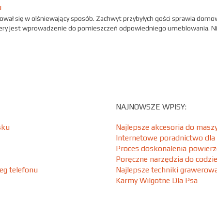
u
ował się w olśniewający sposób. Zachwyt przybyłych gości sprawia dom
sfery jest wprowadzenie do pomieszczeń odpowiedniego umeblowania. N
NAJNOWSZE WPISY:
sku
Najlepsze akcesoria do maszy
Internetowe poradnictwo dla
Proces doskonalenia powierz
Poręczne narzędzia do codzi
ieg telefonu
Najlepsze techniki grawero
Karmy Wilgotne Dla Psa