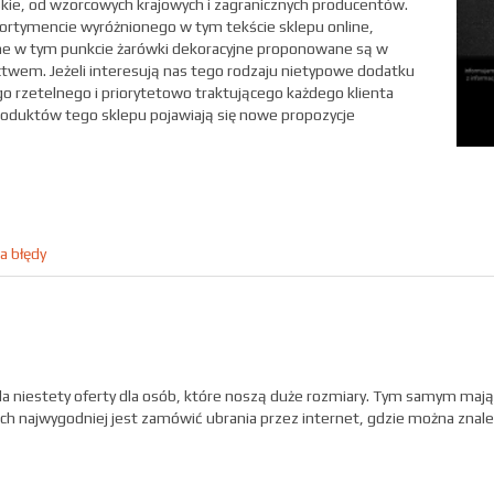
skie, od wzorcowych krajowych i zagranicznych producentów.
ortymencie wyróżnionego w tym tekście sklepu online,
ne w tym punkcie żarówki dekoracyjne proponowane są w
ctwem. Jeżeli interesują nas tego rodzaju nietypowe dodatku
go rzetelnego i priorytetowo traktującego każdego klienta
oduktów tego sklepu pojawiają się nowe propozycje
a błędy
a niestety oferty dla osób, które noszą duże rozmiary. Tym samym maj
cjach najwygodniej jest zamówić ubrania przez internet, gdzie można znal