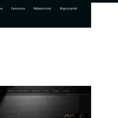
ma
Ćwiczenia
Wytwórczość
Wypoczynek