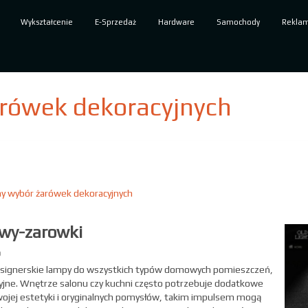
Wykształcenie
E-Sprzedaż
Hardware
Samochody
Rekla
rówek dekoracyjnych
y wybór żarówek dekoracyjnych
awy-zarowki
D
designerskie lampy do wszystkich typów domowych pomieszczeń,
yjne. Wnętrze salonu czy kuchni często potrzebuje dodatkowe
wojej estetyki i oryginalnych pomysłów, takim impulsem mogą