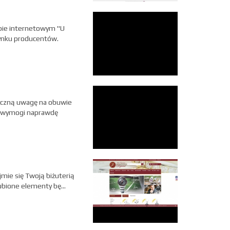
lepie internetowym "U
rynku producentów.
 baczną uwagę na obuwie
te wymogi naprawdę
jmie się Twoją biżuterią
ubione elementy bę...