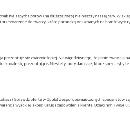
jednak nie zapycha porów i na dłuższą metę nie niszczy naszej cery. W sk
tyki przeznaczone do twarzy, które pochodzą od uznanych na branżowym 
acja prezentuje się znacznie lepiej. Nic więc dziwnego, że panie zwracają
doskonale się prezentujące. Niestety, buty damskie, które spełniałyby 
 szukasz? Sprawdź ofertę w Opolu! Zespół doświadczonych specjalistów za
arancja wysokiej jakości usług i zadowolenia klienta. Dzięki nim Twoje ul