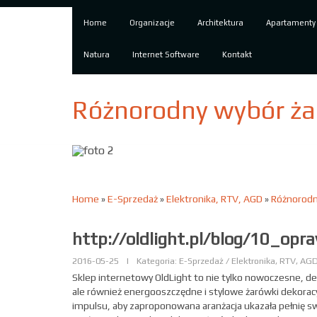
Home
Organizacje
Architektura
Apartamenty
Natura
Internet Software
Kontakt
Różnorodny wybór ża
Home
»
E-Sprzedaż
»
Elektronika, RTV, AGD
»
Różnorodn
http://oldlight.pl/blog/10_opr
2016-05-25
|
Kategoria: E-Sprzedaż / Elektronika, RTV, AG
Sklep internetowy OldLight to nie tylko nowoczesne, 
ale również energooszczędne i stylowe żarówki dekorac
impulsu, aby zaproponowana aranżacja ukazała pełnię s