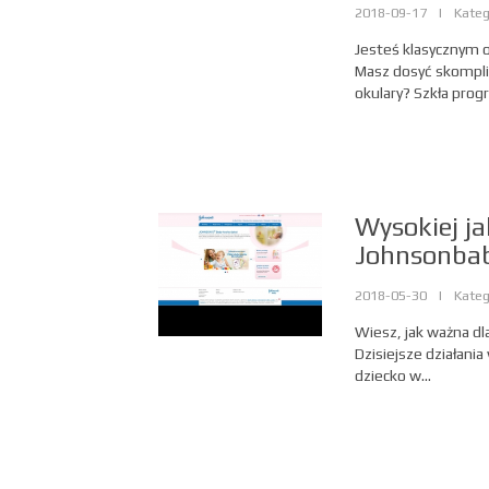
2018-09-17
|
Kateg
Jesteś klasycznym o
Masz dosyć skompli
okulary? Szkła prog
Wysokiej ja
Johnsonba
2018-05-30
|
Kateg
Wiesz, jak ważna dl
Dzisiejsze działania
dziecko w...