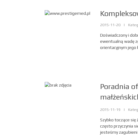
Kompleksow
2015-11-20
|
Kateg
Doświadczony i dob
ewentualną wadę zg
orientacyjnym jego 
Poradnia of
małżeńskic
2015-11-19
|
Kateg
Szybko toczące się 
często przyczynia s
jesteśmy zagubieni i