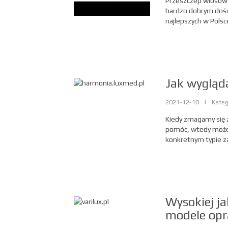
Przeszczep włosów Śl
bardzo dobrym dośw
najlepszych w Polsce
Jak wygląd
2021-12-10
|
Kateg
Kiedy zmagamy się z
pomóc, wtedy możem
konkretnym typie za
Wysokiej j
modele op