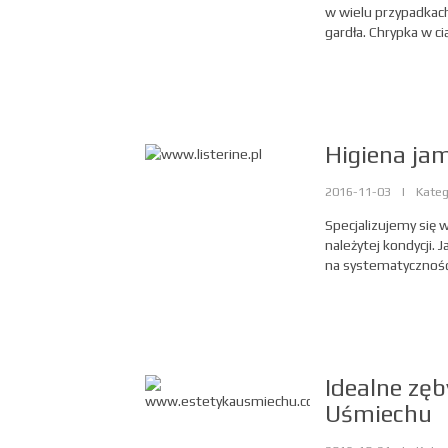
w wielu przypadkac
gardła. Chrypka w cią
Higiena jam
2016-11-03
|
Kateg
Specjalizujemy się 
należytej kondycji. 
na systematyczność
Idealne zę
Uśmiechu