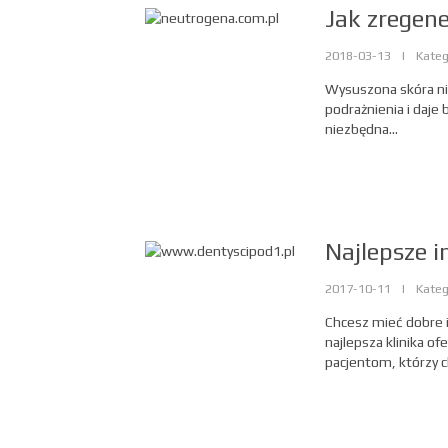
Jak zregen
2018-03-13
|
Kateg
Wysuszona skóra nie
podrażnienia i daje
niezbędna...
Najlepsze 
2017-10-11
|
Kateg
Chcesz mieć dobre i
najlepsza klinika o
pacjentom, którzy c