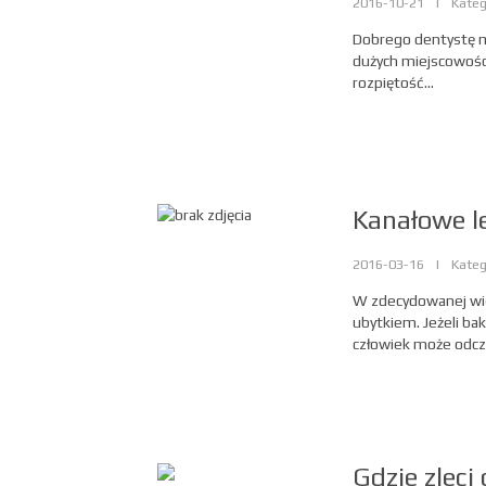
2016-10-21
|
Kateg
Dobrego dentystę mo
dużych miejscowośc
rozpiętość...
Kanałowe l
2016-03-16
|
Kateg
W zdecydowanej wi
ubytkiem. Jeżeli b
człowiek może odcz
Gdzie zleci