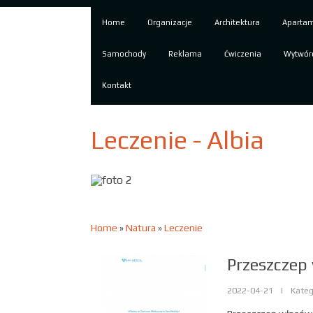
Home
Organizacje
Architektura
Aparta
Samochody
Reklama
Ćwiczenia
Wytwór
Kontakt
Leczenie - Albia
Home
»
Natura
»
Leczenie
Przeszczep
2022-04-21
|
Kateg