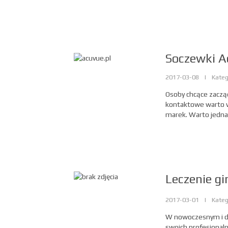
Soczewki A
2017-03-08
|
Kateg
Osoby chcące zacząć
kontaktowe warto w
marek. Warto jednak
Leczenie g
2017-03-01
|
Kateg
W nowoczesnym i d
swoich profesjonalny