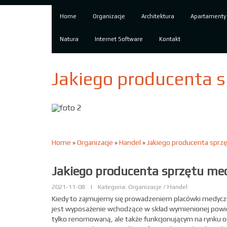
Home
Organizacje
Architektura
Apartamenty
Natura
Internet Software
Kontakt
Jakiego producenta 
Home
»
Organizacje
»
Handel
»
Jakiego producenta sprz
Jakiego producenta sprzętu me
2021-11-08
|
Kategoria: Organizacje / Handel
Kiedy to zajmujemy się prowadzeniem placówki medyczn
jest wyposażenie wchodzące w skład wymienionej powier
tylko renomowaną, ale także funkcjonującym na rynku 