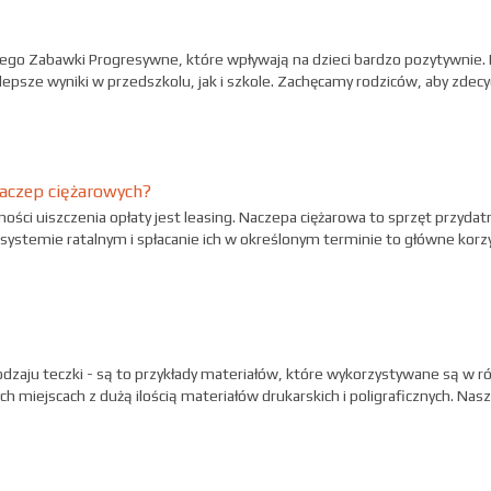
go Zabawki Progresywne, które wpływają na dzieci bardzo pozytywnie. Pr
lepsze wyniki w przedszkolu, jak i szkole. Zachęcamy rodziców, aby zdecy
naczep ciężarowych?
ści uiszczenia opłaty jest leasing. Naczepa ciężarowa to sprzęt przydat
ystemie ratalnym i spłacanie ich w określonym terminie to główne korzyści
dzaju teczki - są to przykłady materiałów, które wykorzystywane są w r
h miejscach z dużą ilością materiałów drukarskich i poligraficznych. Nas