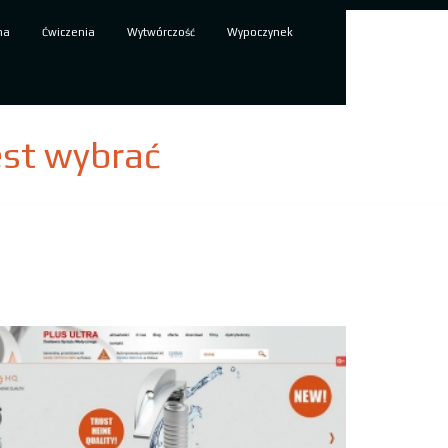
ma
Ćwiczenia
Wytwórczość
Wypoczynek
est wybrać