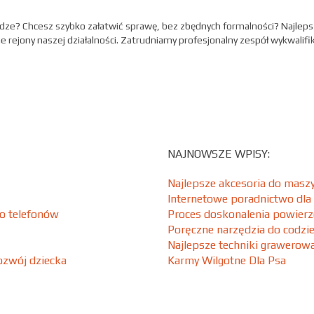
iądze? Chcesz szybko załatwić sprawę, bez zbędnych formalności? Najle
ne rejony naszej działalności. Zatrudniamy profesjonalny zespół wykwali
NAJNOWSZE WPISY:
Najlepsze akcesoria do maszy
Internetowe poradnictwo dla
o telefonów
Proces doskonalenia powierz
Poręczne narzędzia do codzi
Najlepsze techniki grawero
ozwój dziecka
Karmy Wilgotne Dla Psa