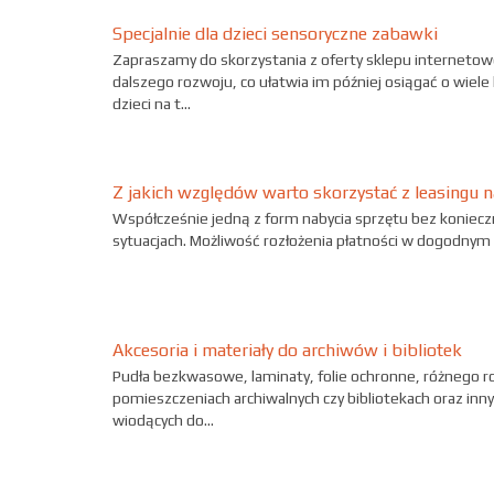
Specjalnie dla dzieci sensoryczne zabawki
Zapraszamy do skorzystania z oferty sklepu internetowe
dalszego rozwoju, co ułatwia im później osiągać o wiele 
dzieci na t...
Z jakich względów warto skorzystać z leasingu 
Współcześnie jedną z form nabycia sprzętu bez konieczno
sytuacjach. Możliwość rozłożenia płatności w dogodnym s
Akcesoria i materiały do archiwów i bibliotek
Pudła bezkwasowe, laminaty, folie ochronne, różnego ro
pomieszczeniach archiwalnych czy bibliotekach oraz innyc
wiodących do...