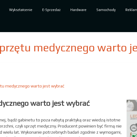
Wykształcenie
E-Sprzedaż
Hardware
Samochody
Rekla
sprzętu medycznego warto j
ętu medycznego warto jest wybrać
dycznego warto jest wybrać
ej, bądź gabinetu to poza nabytą praktyką oraz wiedzą istotne
zchni, czyli sprzęt medyczny. Producent powinien być firmą nie
od wielu lat. Wykonanie potrzebnych badań zgodnie z wymogami,