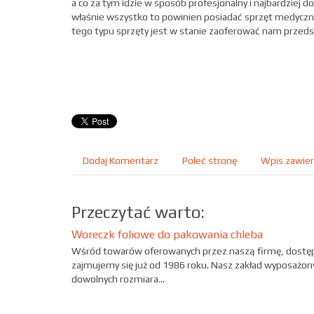
a co za tym idzie w sposób profesjonalny i najbardziej do
właśnie wszystko to powinien posiadać sprzęt medyczny.
tego typu sprzęty jest w stanie zaoferować nam przedsię
Dodaj Komentarz
Poleć stronę
Wpis zawier
Przeczytać warto:
Woreczk foliowe do pakowania chleba
Wśród towarów oferowanych przez naszą firmę, dostępn
zajmujemy się już od 1986 roku. Nasz zakład wyposażony 
dowolnych rozmiara...