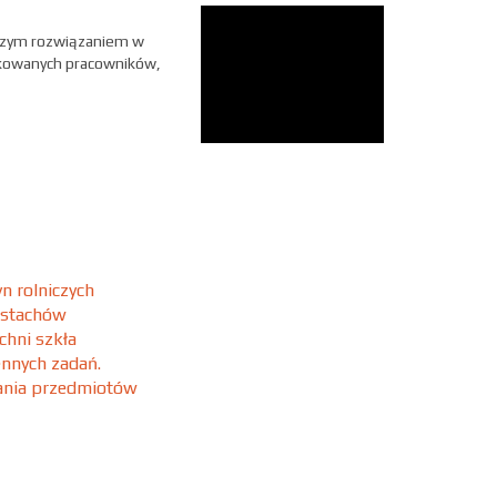
pszym rozwiązaniem w
fikowanych pracowników,
n rolniczych
 stachów
chni szkła
ennych zadań.
wania przedmiotów