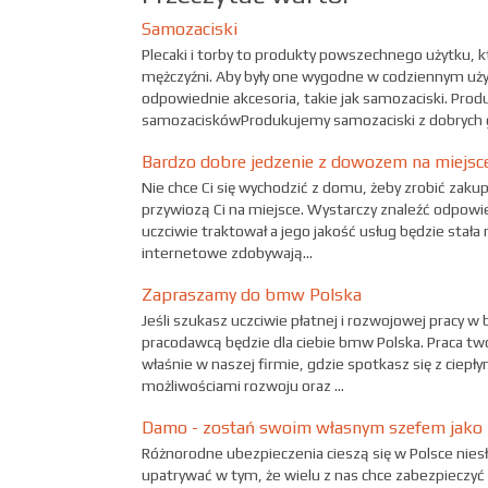
Samozaciski
Plecaki i torby to produkty powszechnego użytku, kt
mężczyźni. Aby były one wygodne w codziennym u
odpowiednie akcesoria, takie jak samozaciski. Prod
samozaciskówProdukujemy samozaciski z dobrych 
Bardzo dobre jedzenie z dowozem na miejsc
Nie chce Ci się wychodzić z domu, żeby zrobić zakup
przywiozą Ci na miejsce. Wystarczy znaleźć odpowie
uczciwie traktował a jego jakość usług będzie stał
internetowe zdobywają...
Zapraszamy do bmw Polska
Jeśli szukasz uczciwie płatnej i rozwojowej pracy 
pracodawcą będzie dla ciebie bmw Polska. Praca two
właśnie w naszej firmie, gdzie spotkasz się z ciep
możliwościami rozwoju oraz ...
Damo - zostań swoim własnym szefem jako 
Różnorodne ubezpieczenia cieszą się w Polsce niesł
upatrywać w tym, że wielu z nas chce zabezpieczyć