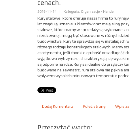
cenach.
2016-11-14
|
Kategoria: Organizacje / Handel
Rury stalowe, które oferuje nasza firma to rury najw
lat znajdują uznanie u klientów oraz mają silną pozy
stalowe, które mamy w sprzedaży są wykonane z najl
nierdzewnej, mogą być stosowane w różnych dzied
budownictwa. Rury te sprawdzą się w instalacjach 
różnego rodzaju konstrukcjach stalowych. Mamy sze
asortymentu, jeśli chodzi o grubość oraz długość d
wyjątkowo wytrzymałe, charakteryzują się wysokim 
są odporne na rdze. Rury są idealne do przyłączy kan
budowane na zewnątrz, rura stalowa nie pęknie ani 
wpływem wysokich minusowych temperatur podcza
Dodaj Komentarz
Poleć stronę
Wpis za
Przeczytać warto: