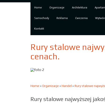
Home
Organizacje
Architektura
Aparta
Samochody
Reklama
Ćwiczenia
Wytwór
Kontakt
Rury stalowe najwyż
cenach.
Home
»
Organizacje
»
Handel
»
Rury stalowe najwyższ
Rury stalowe najwyższej jakoś