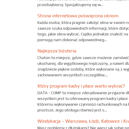
przedsiębiorcy. Specjalizujemy się w...
Strona internetowa poświęcona oknom
Każda osoba, która pragnie założyć okna w swoim 
zawsze szuka odpowiednich informacji, które doty
tego, jakie okna wybrać. Ciężko jednakże znaleźć n
pomogą nam dokonać odpowiednieg...
Najlepsza biżuteria
Chaton to miejsce, gdzie zawsze możecie zamówić 
ukochanej, dla wyjątkowego mężczyzny, a nawet dl
znajdziecie piękne ozdoby, które wykonane są z wyj
zachowaniem wszystkich szczegółów....
Który program kadry i płace warto wybrać?
DATA - COMP to miejsce zdecydowanie przyjazne dl
wszystkim jest tu oferowany program kadry i płace
któremu wykonywanie czynności rachunkowych na k
prostsze. Jego obsługa również jest s...
Windykacja – Warszawa, Łódź, Katowice i K
Masz problemy z dłużnikami? Nie wiesz jak sobie 