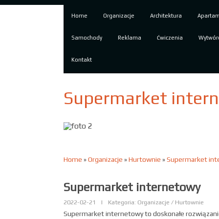
Home
Organizacje
Architektura
Aparta
Samochody
Reklama
Ćwiczenia
Wytwór
Kontakt
Supermarket inter
Home
»
Organizacje
»
Hurtownie
»
Supermarket int
Supermarket internetowy
2022-02-21
|
Kategoria: Organizacje / Hurtownie
Supermarket internetowy to doskonałe rozwiązanie