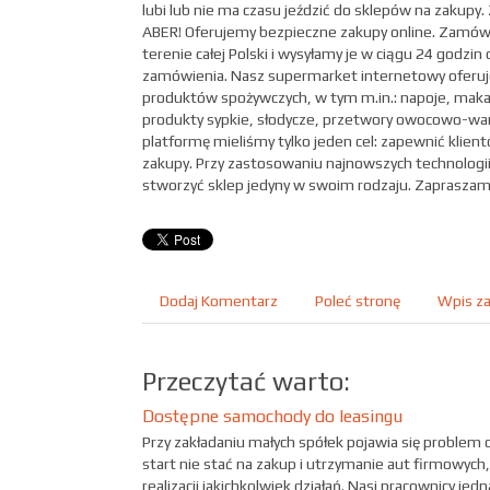
lubi lub nie ma czasu jeździć do sklepów na zakupy
ABER! Oferujemy bezpieczne zakupy online. Zamów
terenie całej Polski i wysyłamy je w ciągu 24 godz
zamówienia. Nasz supermarket internetowy oferuje
produktów spożywczych, w tym m.in.: napoje, makar
produkty sypkie, słodycze, przetwory owocowo-wa
platformę mieliśmy tylko jeden cel: zapewnić klien
zakupy. Przy zastosowaniu najnowszych technologii
stworzyć sklep jedyny w swoim rodzaju. Zapraszam
Dodaj Komentarz
Poleć stronę
Wpis za
Przeczytać warto:
Dostępne samochody do leasingu
Przy zakładaniu małych spółek pojawia się problem
start nie stać na zakup i utrzymanie aut firmowy
realizacji jakichkolwiek działań. Nasi pracownicy 