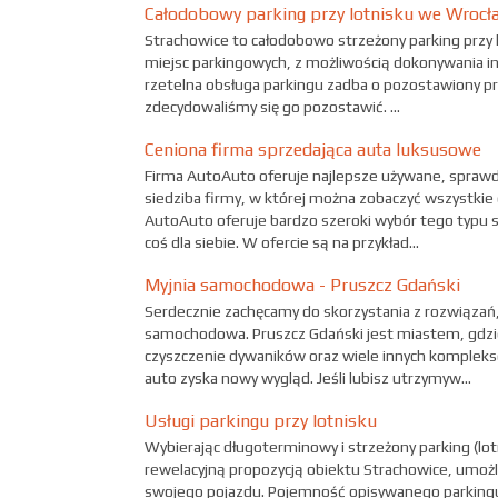
Całodobowy parking przy lotnisku we Wrocł
Strachowice to całodobowo strzeżony parking przy l
miejsc parkingowych, z możliwością dokonywania int
rzetelna obsługa parkingu zadba o pozostawiony prz
zdecydowaliśmy się go pozostawić. ...
Ceniona firma sprzedająca auta luksusowe
Firma AutoAuto oferuje najlepsze używane, spra
siedziba firmy, w której można zobaczyć wszystkie
AutoAuto oferuje bardzo szeroki wybór tego typu
coś dla siebie. W ofercie są na przykład...
Myjnia samochodowa - Pruszcz Gdański
Serdecznie zachęcamy do skorzystania z rozwiązań,
samochodowa. Pruszcz Gdański jest miastem, gdzie m
czyszczenie dywaników oraz wiele innych kompleks
auto zyska nowy wygląd. Jeśli lubisz utrzymyw...
Usługi parkingu przy lotnisku
Wybierając długoterminowy i strzeżony parking (lo
rewelacyjną propozycją obiektu Strachowice, umoż
swojego pojazdu. Pojemność opisywanego parkingu