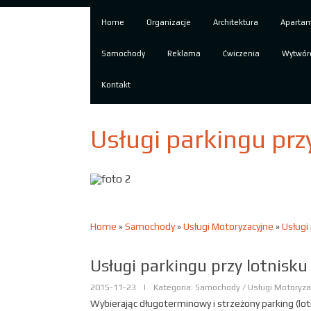
Home
Organizacje
Architektura
Aparta
Samochody
Reklama
Ćwiczenia
Wytwór
Kontakt
Usługi parkingu prz
Home
»
Samochody
»
Usługi Motoryzacyjne
»
Usługi
Usługi parkingu przy lotnisku
2015-11-23
|
Kategoria: Samochody / Usługi Motoryza
Wybierając długoterminowy i strzeżony parking (lo