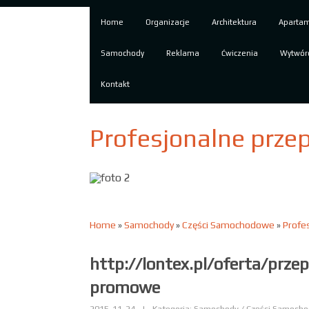
Home
Organizacje
Architektura
Aparta
Samochody
Reklama
Ćwiczenia
Wytwór
Kontakt
Profesjonalne prz
Home
»
Samochody
»
Części Samochodowe
»
Profe
http://lontex.pl/oferta/prze
promowe
2015-11-24
|
Kategoria: Samochody / Części Samoch