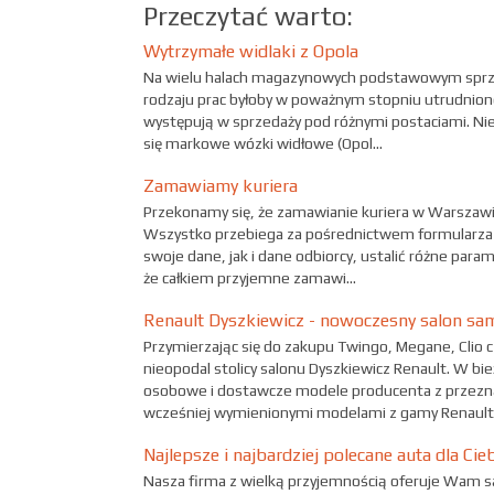
Przeczytać warto:
Wytrzymałe widlaki z Opola
Na wielu halach magazynowych podstawowym sprz
rodzaju prac byłoby w poważnym stopniu utrudnione
występują w sprzedaży pod różnymi postaciami. Nie
się markowe wózki widłowe (Opol...
Zamawiamy kuriera
Przekonamy się, że zamawianie kuriera w Warszawie 
Wszystko przebiega za pośrednictwem formularza 
swoje dane, jak i dane odbiorcy, ustalić różne para
że całkiem przyjemne zamawi...
Renault Dyszkiewicz - nowoczesny salon s
Przymierzając się do zakupu Twingo, Megane, Clio 
nieopodal stolicy salonu Dyszkiewicz Renault. W bi
osobowe i dostawcze modele producenta z przezna
wcześniej wymienionymi modelami z gamy Renault
Najlepsze i najbardziej polecane auta dla Cie
Nasza firma z wielką przyjemnością oferuje Wam sa