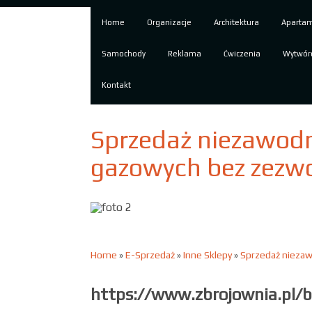
Home
Organizacje
Architektura
Aparta
Samochody
Reklama
Ćwiczenia
Wytwór
Kontakt
Sprzedaż niezawod
gazowych bez zezwo
Home
»
E-Sprzedaż
»
Inne Sklepy
»
Sprzedaż niezaw
https://www.zbrojownia.pl/