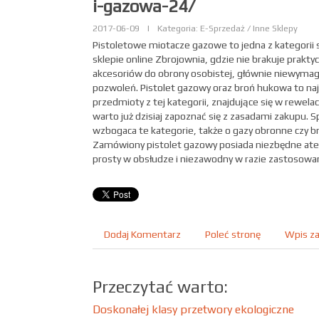
i-gazowa-24/
2017-06-09
|
Kategoria: E-Sprzedaż / Inne Sklepy
Pistoletowe miotacze gazowe to jedna z kategorii
sklepie online Zbrojownia, gdzie nie brakuje prakt
akcesoriów do obrony osobistej, głównie niewyma
pozwoleń. Pistolet gazowy oraz broń hukowa to naj
przedmioty z tej kategorii, znajdujące się w rewelac
warto już dzisiaj zapoznać się z zasadami zakupu. 
wzbogaca te kategorie, także o gazy obronne czy b
Zamówiony pistolet gazowy posiada niezbędne atesty
prosty w obsłudze i niezawodny w razie zastosowan
Dodaj Komentarz
Poleć stronę
Wpis za
Przeczytać warto:
Doskonałej klasy przetwory ekologiczne