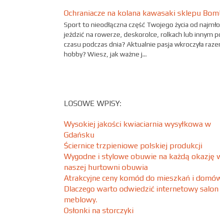
Ochraniacze na kolana kawasaki sklepu Bom
Sport to nieodłączna część Twojego życia od najmł
jeździć na rowerze, deskorolce, rolkach lub innym p
czasu podczas dnia? Aktualnie pasja wkroczyła ra
hobby? Wiesz, jak ważne j...
LOSOWE WPISY:
Wysokiej jakości kwiaciarnia wysyłkowa w
Gdańsku
Ściernice trzpieniowe polskiej produkcji
Wygodne i stylowe obuwie na każdą okazję 
naszej hurtowni obuwia
Atrakcyjne ceny komód do mieszkań i domó
Dlaczego warto odwiedzić internetowy salon
meblowy.
Osłonki na storczyki