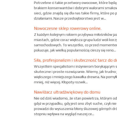
Potrzebne ci takie przetwory owocowe, które będą 
brakiem konserwantów i dobrymi walorami smakow
sieci, gdzie znajdą się dla nas takie firmy, które po
działaniami. Nasze przedsiębiorstwo jest w...
Nowoczesne sklep rowerowy online.
Z każdym kolejnym rokiem przybywa miłośników jaz
miastach, gdzie coraz większa grupa ludzi woli kor
samochodowych. To wszystko, co przed momentem
pokazuje, jak wielką popularnością cieszy się reno...
Siła, profesjonalizm i skuteczność tarcz do 
Wszystkim specjalistom i inżynierom borykającym 
skuteczne i proste rozwiązanie. Wiemy, jak trudno 
większego i mniejszego kawałka drewna. Na pomyłki 
mniej, niż więcej. Kłopoty rozwik...
Nawilżacz ultradźwiękowy do domu
Nie od dziś wiadomo, że stan powietrza, którym o
gdyż w przypadku, gdy jest ono zbyt suche, czyli n
prowadzi do wysuszenia błony śluzowej górnych d
stopniu wpływa na wygląd naszej ce...