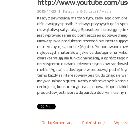
http://www.youtube.com/us
2015-11-23
|
Kategoria: E-Sprzedaż / Meble
Każdy z pewnością marzy o tym, żeby jego dom pre
olśniewający sposób. Zachwyt przybyłych gości s
niewątpliwą satysfakcję. Sposobem na osiągnięcie
jest wprowadzenie do pomieszczeń odpowiednieg
Niewątpliwie produktami szczególnie interesując
estetycznym, są meble (Agata). Proponowane rozw
najlepszych materiałów, jakie są dostępne na rynku
charakteryzują się funkcjonalnością, a oprócz tego 
niszczącemu działaniu różnych czynników środow
meble (Agata) są dostępne w propozycji pod różnym
temu każdy zainteresowany bez trudu znajdzie wa
indywidualnego gustu. Każdy z oferowanych komp
cechuje się konkurencyjnością cenową. Kupno takic
produktów jest naprawdę bardzo dobrym i trafny
Dodaj Komentarz
Poleć stronę
Wpis za