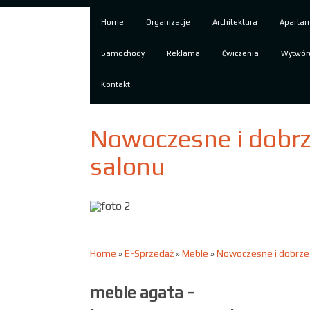
Home
Organizacje
Architektura
Aparta
Samochody
Reklama
Ćwiczenia
Wytwór
Kontakt
Nowoczesne i dobr
salonu
Home
»
E-Sprzedaż
»
Meble
»
Nowoczesne i dobrze
meble agata -