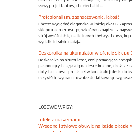
sławy projektantów, choćby takich...
Profesjonalizm, zaangażowanie, jakość
Chcesz wyglądać elegancko w każdej okazji? Zapra
sklepu internetowego, w którym znajdziesz najwyższ
strój wyróżniał się na tle innych i był wyjątkowy, ku
wydatki idealnie nadaj...
Deskorolka na akumulator w ofercie sklepu 
Deskorolka na akumulator, czyli posiadająca specjal
pasjonujących się jazdą na desce kolejne, droższe i
dotychczasowej prostszej w konstrukcji deski do j
oczywiście wymaga również dodatkowego wyposaże
LOSOWE WPISY:
fotele z masażerami
Wygodne i stylowe obuwie na każdą okazję 