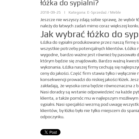
łóżka do sypialni?
2018-09-25
|
Kategoria: E-Sprzedaż / Meble
Jeszcze nie wszyscy zdają sobie sprawę, że wybór łó
należy do łatwych zadań mimo coraz większej konkur
Jak wybrać łóżko do syp
Łóżka do sypialni produkowane przez naszą firmę s
wszystkie potrzeby potencjalnych klientów. Łóżko n
wygodne, bardzo ważne jest również by pasowało 
którym będzie się znajdowało. Bardzo ważną kwesti
wykonania. Łóżka naszej firmy cechują się najleps
ceny do jakości. Część firm stawia tylko i wyłącznie 
konsekwencji prowadzi do niskiej jakości łóżek. Jes
zakładają, że wysoka cena będzie równoznaczna z b
Nasi doradcy są wstanie odpowiedzieć na każde py
klienta, a także pomóc mu w najlepszym możliwym 
sypialni. Nasi specjaliści wezmą pod uwagę wszystki
klientów, by łóżko było nie tylko miejscem do spania
odpoczynku.