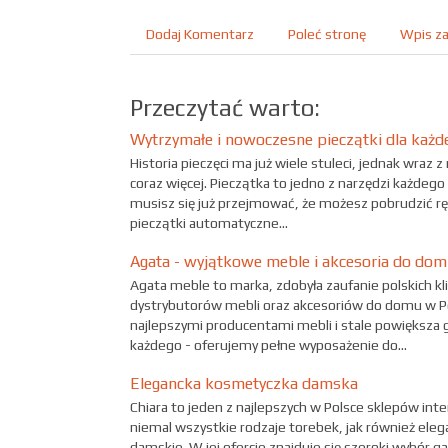
Dodaj Komentarz
Poleć stronę
Wpis za
Przeczytać warto:
Wytrzymałe i nowoczesne pieczątki dla każd
Historia pieczęci ma już wiele stuleci, jednak wra
coraz więcej. Pieczątka to jedno z narzędzi każdego 
musisz się już przejmować, że możesz pobrudzić ręc
pieczątki automatyczne...
Agata - wyjątkowe meble i akcesoria do do
Agata meble to marka, zdobyła zaufanie polskich kl
dystrybutorów mebli oraz akcesoriów do domu w Po
najlepszymi producentami mebli i stale powiększa
każdego - oferujemy pełne wyposażenie do...
Elegancka kosmetyczka damska
Chiara to jeden z najlepszych w Polsce sklepów in
niemal wszystkie rodzaje torebek, jak również ele
damskie. W jej ofercie znajduje się szeroki wybór g