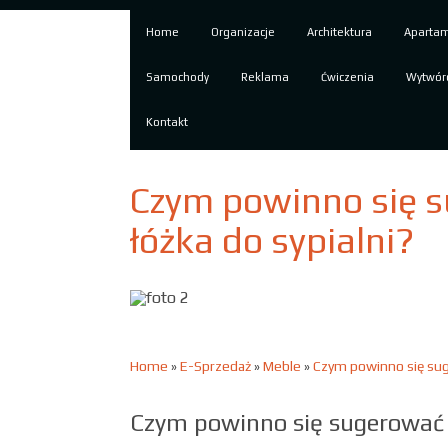
Home
Organizacje
Architektura
Aparta
Samochody
Reklama
Ćwiczenia
Wytwór
Kontakt
Czym powinno się s
łóżka do sypialni?
Home
»
E-Sprzedaż
»
Meble
»
Czym powinno się sug
Czym powinno się sugerować