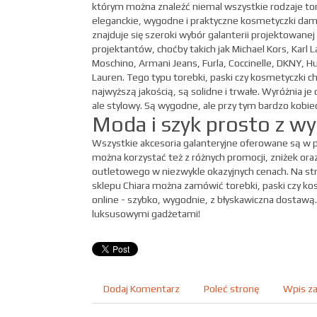
którym można znaleźć niemal wszystkie rodzaje tor
eleganckie, wygodne i praktyczne kosmetyczki dams
znajduje się szeroki wybór galanterii projektowane
projektantów, choćby takich jak Michael Kors, Karl 
Moschino, Armani Jeans, Furla, Coccinelle, DKNY, H
Lauren. Tego typu torebki, paski czy kosmetyczki ch
najwyższą jakością, są solidne i trwałe. Wyróżnia j
ale stylowy. Są wygodne, ale przy tym bardzo kobiec
Moda i szyk prosto z w
Wszystkie akcesoria galanteryjne oferowane są w 
można korzystać też z różnych promocji, zniżek or
outletowego w niezwykle okazyjnych cenach. Na st
sklepu Chiara można zamówić torebki, paski czy k
online - szybko, wygodnie, z błyskawiczna dostawą.
luksusowymi gadżetami!
Dodaj Komentarz
Poleć stronę
Wpis za