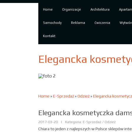
Home
Organizacje
Architektura
Aparta
Samochody
Reklama
Ćwiczenia
Wytwór
Kontakt
Elegancka kosmety
Home
»
E-Sprzedaż
»
Odzież
»
Elegancka kosmetyc
Elegancka kosmetyczka dam
2017-03-20
|
Kategoria: E-Sprzedaż / Odzież
Chiara to jeden z najlepszych w Polsce sklepów int