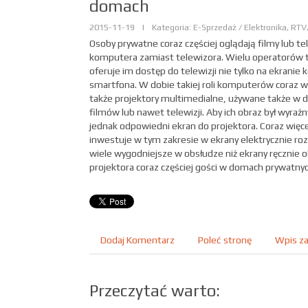
domach
2015-11-19
|
Kategoria: E-Sprzedaż / Elektronika, RT
Osoby prywatne coraz częściej oglądają filmy lub te
komputera zamiast telewizora. Wielu operatorów t
oferuje im dostęp do telewizji nie tylko na ekranie
smartfona. W dobie takiej roli komputerów coraz w
także projektory multimedialne, używane także w 
filmów lub nawet telewizji. Aby ich obraz był wyraźn
jednak odpowiedni ekran do projektora. Coraz wię
inwestuje w tym zakresie w ekrany elektrycznie roz
wiele wygodniejsze w obsłudze niż ekrany ręcznie 
projektora coraz częściej gości w domach prywatnyc
Dodaj Komentarz
Poleć stronę
Wpis za
Przeczytać warto: