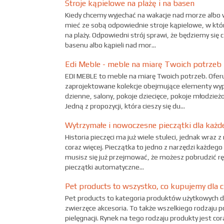
Stroje kąpielowe na plażę i na basen
Kiedy chcemy wyjechać na wakacje nad morze albo 
mieć ze sobą odpowiednie stroje kąpielowe, w któr
na plaży. Odpowiedni strój sprawi, że będziemy się 
basenu albo kąpieli nad mor...
Edi Meble - meble na miarę Twoich potrzeb
EDI MEBLE to meble na miarę Twoich potrzeb. Ofe
zaprojektowane kolekcje obejmujące elementy wypos
dzienne, salony, pokoje dziecięce, pokoje młodzieżow
Jedną z propozycji, która cieszy się du...
Wytrzymałe i nowoczesne pieczątki dla każd
Historia pieczęci ma już wiele stuleci, jednak wra
coraz więcej. Pieczątka to jedno z narzędzi każdego 
musisz się już przejmować, że możesz pobrudzić ręc
pieczątki automatyczne...
Pet products to wszystko, co kupujemy dla c
Pet products to kategoria produktów użytkowych dla
zwierzęce akcesoria. To także wszelkiego rodzaju po
pielęgnacji. Rynek na tego rodzaju produkty jest co