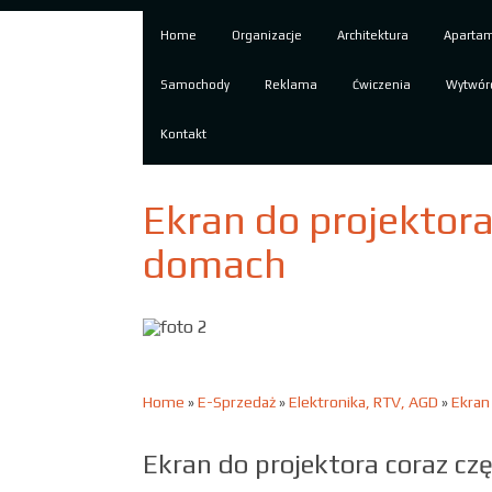
Home
Organizacje
Architektura
Aparta
Samochody
Reklama
Ćwiczenia
Wytwór
Kontakt
Ekran do projektora
domach
Home
»
E-Sprzedaż
»
Elektronika, RTV, AGD
»
Ekran
Ekran do projektora coraz czę