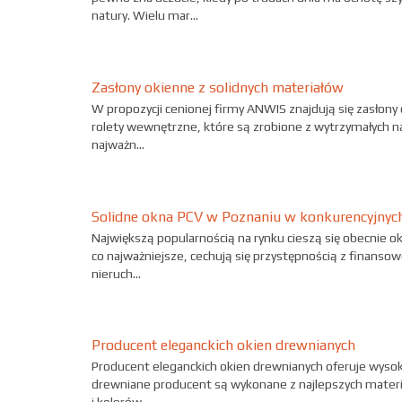
natury. Wielu mar...
Zasłony okienne z solidnych materiałów
W propozycji cenionej firmy ANWIS znajdują się zasło
rolety wewnętrzne, które są zrobione z wytrzymałych na 
najważn...
Solidne okna PCV w Poznaniu w konkurencyjnyc
Największą popularnością na rynku cieszą się obecnie o
co najważniejsze, cechują się przystępnością z finanso
nieruch...
Producent eleganckich okien drewnianych
Producent eleganckich okien drewnianych oferuje wysoki
drewniane producent są wykonane z najlepszych materiał