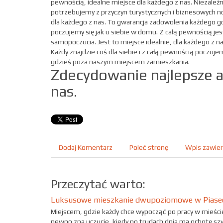
pewnością, idealne miejsce dla każdego z nas. Niezależ
potrzebujemy z przyczyn turystycznych i biznesowych no
dla każdego z nas. To gwarancja zadowolenia każdego g
poczujemy się jak u siebie w domu. Z całą pewnością j
samopoczucia. Jest to miejsce idealnie, dla każdego z n
Każdy znajdzie coś dla siebie i z całą pewnością poczuje
gdzieś poza naszym miejscem zamieszkania.
Zdecydowanie najlepsze a
nas.
Dodaj Komentarz
Poleć stronę
Wpis zawier
Przeczytać warto:
Luksusowe mieszkanie dwupoziomowe w Piasec
Miejscem, gdzie każdy chce wypocząć po pracy w mieści
pewno zna uczucie, kiedy po trudach dnia ma ochotę szy