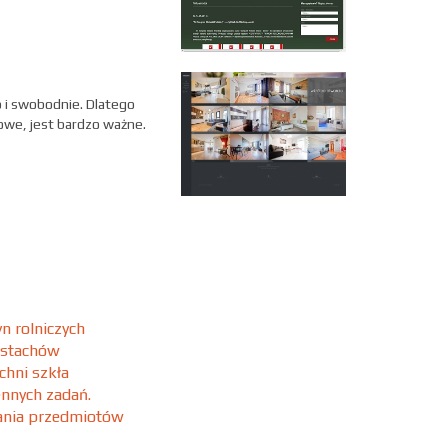
 i swobodnie. Dlatego
owe, jest bardzo ważne.
n rolniczych
 stachów
chni szkła
ennych zadań.
wania przedmiotów