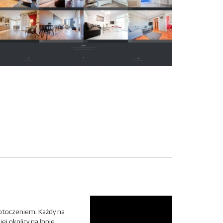
 otoczeniem. Każdy na
j okolicy na łonie