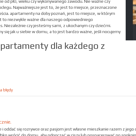
nie od płci, wieku czy wykonywanego zawodu. Nie ważne czy
clegu. Najważniejsze jest to, że jest to miejsce, przeznaczone
ościa. apartamenty na doby poznań, jest to miejsce, w którym
est to niezwykle ważne dla naszego odpowiedniego
as. Niezależnie czy jesteśmy sami, z ukochanym czy dziećmi.
my się jak u siebie w domu, a to jest bardzo ważne, jeśli nocujemy
partamenty dla każdego z
a błędy
znie.
e i oddać się rozrywce oraz pasjom jest własne mieszkanie razem z jego
bko wrócić do domu, aby odpocząć w ciszy lub pospacerować po spokojnie