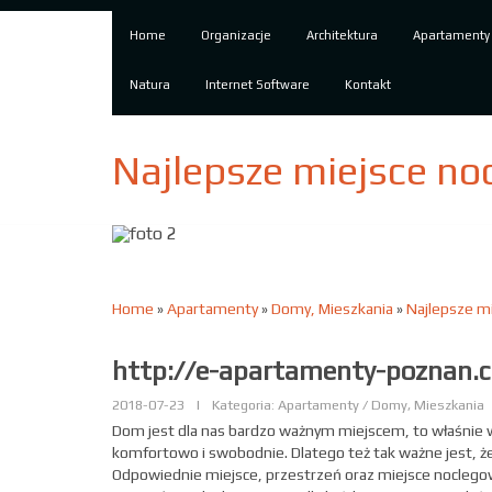
Home
Organizacje
Architektura
Apartamenty
Natura
Internet Software
Kontakt
Najlepsze miejsce no
Home
»
Apartamenty
»
Domy, Mieszkania
»
Najlepsze mi
http://e-apartamenty-poznan.
2018-07-23
|
Kategoria: Apartamenty / Domy, Mieszkania
Dom jest dla nas bardzo ważnym miejscem, to właśnie w
komfortowo i swobodnie. Dlatego też tak ważne jest, 
Odpowiednie miejsce, przestrzeń oraz miejsce noclegow