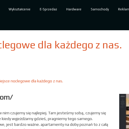
Wykształcenie
E-Sprzedaż
Hardware
Samochody
Rekla
clegowe dla każdego z nas.
ejsce noclegowe dla każdego z nas.
com/
 nim czujemy się najlepiej. Tam jesteśmy sobą, czujemy się
że kiedy wyjeżdżamy gdzieś, pragniemy tego samego.
e, jest bardzo ważne. apartamenty na doby poznań to z całą