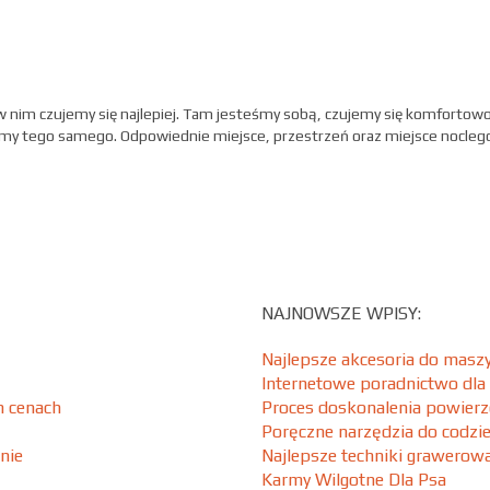
 nim czujemy się najlepiej. Tam jesteśmy sobą, czujemy się komfortowo
iemy tego samego. Odpowiednie miejsce, przestrzeń oraz miejsce nocleg
NAJNOWSZE WPISY:
Najlepsze akcesoria do maszy
Internetowe poradnictwo dla
h cenach
Proces doskonalenia powierz
Poręczne narzędzia do codzi
nie
Najlepsze techniki grawero
Karmy Wilgotne Dla Psa