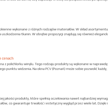
ny okienne wykonane z różnych rodzajów materiałów. W skład asortyment
uszkodzenia tkanin. W obrębie propozycji znajdują się również elegancki
h cenach
kna z polichlorku winylu. Tego rodzaju produkty są wykonane w naprawdę 
wego punktu widzenia. Na okna PCV (Poznań) może sobie pozwolić każdy, 
ej jakości produkty, które spełnią oczekiwania nawet najbardziej wymag
ów, co gwarantuje trwałość i estetyczny wygląd przez wiele lat. Dzięki