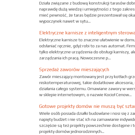
Działa związane z budową konstrukcji tarasów dobrz
naprawdę dużą wiedzę i umiejętności z tego zakresu
mieć pewność, że taras będzie prezentował się o
wypoczynek nawet w sytu...
Elektryczne karnisze z inteligentnym stero
Elektryczne karnisze to znaczne ułatwienie w domu 
odsłaniać ręcznie, gdyż robi to za nas automat. Fi
tylko elektryczne urządzenia do obsługi karniszy, al
zarządzania ich pracą. Nowoczesne p...
Sprzedaż zaworów mieszających
Zawór mieszający montowany jest przy kotłach grzew
niskotemperaturowej, takie dodatkowe akcesoria, 
działania całego systemu. Omawiane zawory w wers
w sklepie internetowym, o nazwie Kocioł Cenow...
Gotowe projekty domów nie muszą być sz
Wiele osób posiada działki budowlane i nosi się z 
napięty budżet i nie stać ich na zamawianie indywi
szczęście są też projekty powszechnie dostępne i 
projekty domów jednorodzinnych...