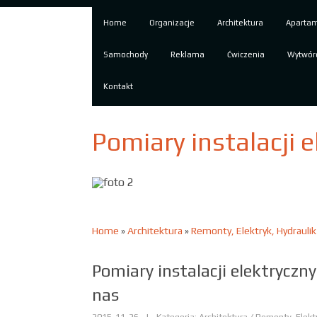
Home
Organizacje
Architektura
Aparta
Samochody
Reklama
Ćwiczenia
Wytwór
Kontakt
Pomiary instalacji e
Home
»
Architektura
»
Remonty, Elektryk, Hydraulik
Pomiary instalacji elektryczny
nas
2015-11-26
|
Kategoria: Architektura / Remonty, Elekt