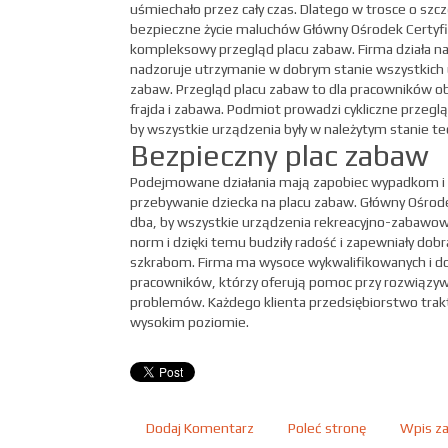
uśmiechało przez cały czas. Dlatego w trosce o szcz
bezpieczne życie maluchów Główny Ośrodek Certyfik
kompleksowy przegląd placu zabaw. Firma działa na 
nadzoruje utrzymanie w dobrym stanie wszystkich 
zabaw. Przegląd placu zabaw to dla pracowników ob
frajda i zabawa. Podmiot prowadzi cykliczne przegl
by wszystkie urządzenia były w należytym stanie t
Bezpieczny plac zabaw
Podejmowane działania mają zapobiec wypadkom i
przebywanie dziecka na placu zabaw. Główny Ośrodek
dba, by wszystkie urządzenia rekreacyjno-zabawow
norm i dzięki temu budziły radość i zapewniały do
szkrabom. Firma ma wysoce wykwalifikowanych i 
pracowników, którzy oferują pomoc przy rozwiązywa
problemów. Każdego klienta przedsiębiorstwo trakt
wysokim poziomie.
Dodaj Komentarz
Poleć stronę
Wpis za