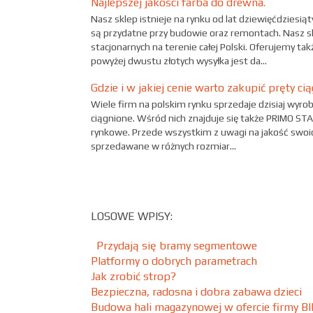
Najlepszej jakości farba do drewna.
Nasz sklep istnieje na rynku od lat dziewięćdziesi
są przydatne przy budowie oraz remontach. Nasz 
stacjonarnych na terenie całej Polski. Oferujemy t
powyżej dwustu złotych wysyłka jest da...
Gdzie i w jakiej cenie warto zakupić pręty ci
Wiele firm na polskim rynku sprzedaje dzisiaj wyrob
ciągnione. Wśród nich znajduje się także PRIMO ST
rynkowe. Przede wszystkim z uwagi na jakość swoic
sprzedawane w różnych rozmiar...
LOSOWE WPISY:
Przydają się bramy segmentowe
Platformy o dobrych parametrach
Jak zrobić strop?
Bezpieczna, radosna i dobra zabawa dzieci
Budowa hali magazynowej w ofercie firmy BI