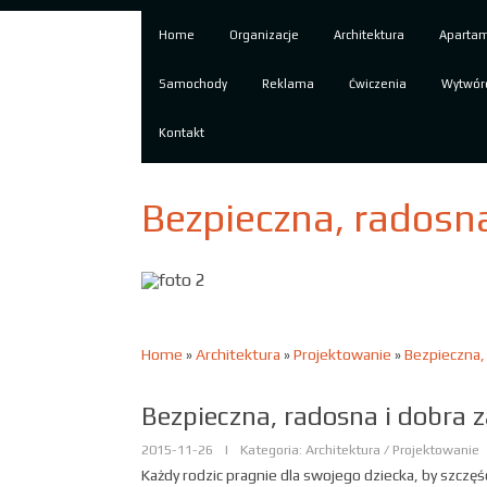
Home
Organizacje
Architektura
Aparta
Samochody
Reklama
Ćwiczenia
Wytwór
Kontakt
Bezpieczna, radosna
Home
»
Architektura
»
Projektowanie
»
Bezpieczna,
Bezpieczna, radosna i dobra 
2015-11-26
|
Kategoria: Architektura / Projektowanie
Każdy rodzic pragnie dla swojego dziecka, by szczęś