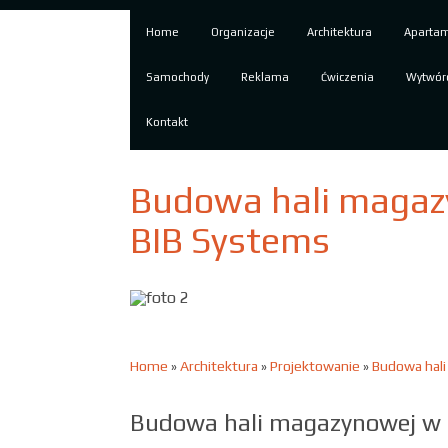
Home
Organizacje
Architektura
Aparta
Samochody
Reklama
Ćwiczenia
Wytwór
Kontakt
Budowa hali magazy
BIB Systems
Home
»
Architektura
»
Projektowanie
»
Budowa hali
Budowa hali magazynowej w o