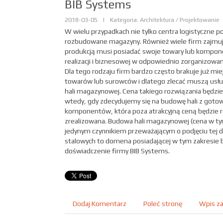
BIB Systems
2018-03-05
|
Kategoria: Architektura / Projektowanie
W wielu przypadkach nie tylko centra logistyczne p
rozbudowane magazyny. Również wiele firm zajmuj
produkcją musi posiadać swoje towary lub kompon
realizacji i biznesowej w odpowiednio zorganizowa
Dla tego rodzaju firm bardzo często brakuje już mi
towarów lub surowców i dlatego zlecać muszą usłu
hali magazynowej. Cena takiego rozwiązania będzie
wtedy, gdy zdecydujemy się na budowę hali z goto
komponentów, która poza atrakcyjną ceną będzie 
zrealizowana. Budowa hali magazynowej (cena w ty
jedynym czynnikiem przeważającym o podjęciu tej 
stalowych to domena posiadającej w tym zakresie 
doświadczenie firmy BIB Systems.
Dodaj Komentarz
Poleć stronę
Wpis za