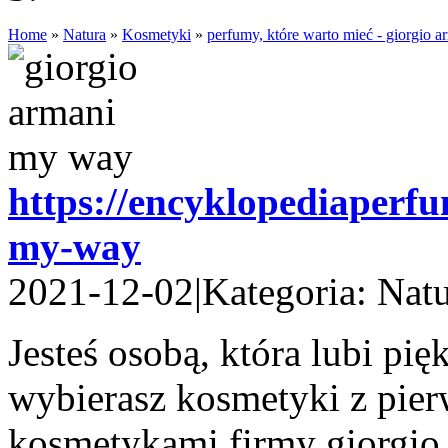
Home
»
Natura
»
Kosmetyki
»
perfumy, które warto mieć - giorgio 
https://encyklopediaperf
my-way
2021-12-02
|
Kategoria: Nat
Jesteś osobą, która lubi pi
wybierasz kosmetyki z pierw
kosmetykami firmy giorgio a