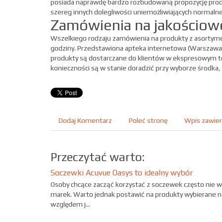
posiada naprawdę bardzo rozbudowaną propozycję produk
szereg innych dolegliwości uniemożliwiających normaln
Zamówienia na jakościowe
Wszelkiego rodzaju zamówienia na produkty z asortymen
godziny. Przedstawiona apteka internetowa (Warszawa)
produkty są dostarczane do klientów w ekspresowym temp
konieczności są w stanie doradzić przy wyborze środka, 
Dodaj Komentarz
Poleć stronę
Wpis zawier
Przeczytać warto:
Soczewki Acuvue Oasys to idealny wybór
Osoby chcące zacząć korzystać z soczewek często nie w
marek. Warto jednak postawić na produkty wybierane naj
względem j...