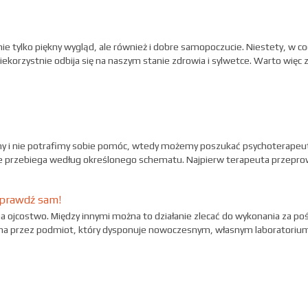
o nie tylko piękny wygląd, ale również i dobre samopoczucie. Niestety, w 
ekorzystnie odbija się na naszym stanie zdrowia i sylwetce. Warto więc
y i nie potrafimy sobie pomóc, wtedy możemy poszukać psychoterapeuty
e przebiega według określonego schematu. Najpierw terapeuta przepro
 sprawdź sam!
a na ojcostwo. Między innymi można to działanie zlecać do wykonania za 
a przez podmiot, który dysponuje nowoczesnym, własnym laboratoriu