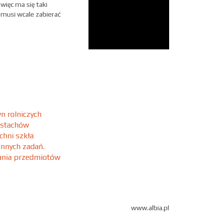
więc ma się taki
 musi wcale zabierać
n rolniczych
 stachów
chni szkła
ennych zadań.
wania przedmiotów
www.albia.pl