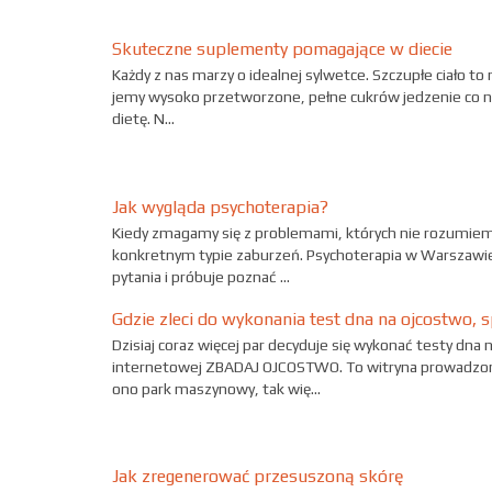
Skuteczne suplementy pomagające w diecie
Każdy z nas marzy o idealnej sylwetce. Szczupłe ciało t
jemy wysoko przetworzone, pełne cukrów jedzenie co ni
dietę. N...
Jak wygląda psychoterapia?
Kiedy zmagamy się z problemami, których nie rozumiem
konkretnym typie zaburzeń. Psychoterapia w Warszawi
pytania i próbuje poznać ...
Gdzie zleci do wykonania test dna na ojcostwo,
Dzisiaj coraz więcej par decyduje się wykonać testy dn
internetowej ZBADAJ OJCOSTWO. To witryna prowadzon
ono park maszynowy, tak wię...
Jak zregenerować przesuszoną skórę