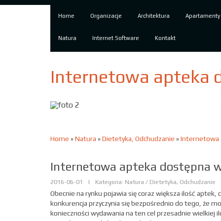
Home
Organizacje
Architektura
Apartamenty
Natura
Internet Software
Kontakt
Internetowa apteka 
Home
»
Natura
»
Dietetyka, Odchudzanie
»
Internetowa
Internetowa apteka dostępna 
2016-06-01
|
Kategoria: Natura / Dietetyka, Odchudzanie
Obecnie na rynku pojawia się coraz większa ilość aptek,
konkurencja przyczynia się bezpośrednio do tego, że mo
konieczności wydawania na ten cel przesadnie wielkiej 