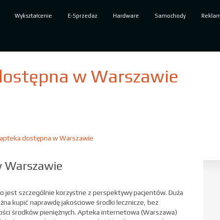
Wykształcenie
E-Sprzedaż
Hardware
Samochody
Rekla
dostępna w Warszawie
 apteka dostępna w Warszawie
w Warszawie
 co jest szczególnie korzystne z perspektywy pacjentów. Duża
żna kupić naprawdę jakościowe środki lecznicze, bez
ilości środków pieniężnych. Apteka internetowa (Warszawa)