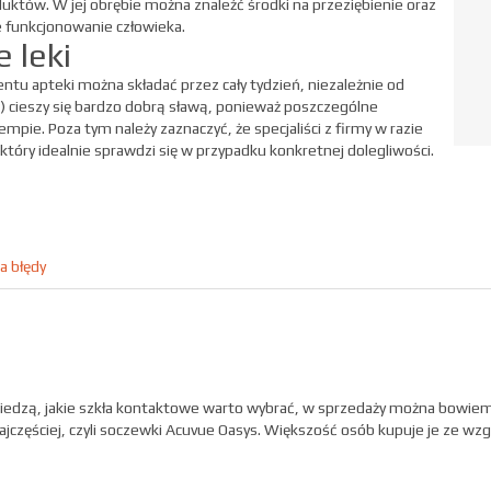
tów. W jej obrębie można znaleźć środki na przeziębienie oraz
e funkcjonowanie człowieka.
 leki
tu apteki można składać przez cały tydzień, niezależnie od
 cieszy się bardzo dobrą sławą, ponieważ poszczególne
ie. Poza tym należy zaznaczyć, że specjaliści z firmy w razie
który idealnie sprawdzi się w przypadku konkretnej dolegliwości.
a błędy
iedzą, jakie szkła kontaktowe warto wybrać, w sprzedaży można bowiem 
częściej, czyli soczewki Acuvue Oasys. Większość osób kupuje je ze wzg