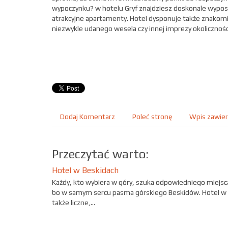
wypoczynku? w hotelu Gryf znajdziesz doskonale wyposa
atrakcyjne apartamenty. Hotel dysponuje także znakomi
niezwykle udanego wesela czy innej imprezy okoliczności
Dodaj Komentarz
Poleć stronę
Wpis zawier
Przeczytać warto:
Hotel w Beskidach
Każdy, kto wybiera w góry, szuka odpowiedniego miejsca
bo w samym sercu pasma górskiego Beskidów. Hotel w Be
także liczne,...