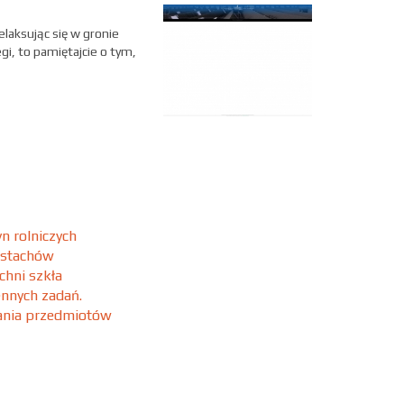
laksując się w gronie
gi, to pamiętajcie o tym,
n rolniczych
 stachów
chni szkła
ennych zadań.
wania przedmiotów