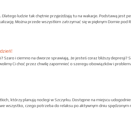
 Dlatego ludzie tak chętnie przyjeżdżają tu na wakacje. Podstawą jest p
lokalizację. Można przede wszystkim zatrzymać się w pięknym Domie pod 
dzień!
ki? Szaro i ciemno na dworze sprawiają, że jesteś coraz bliższy depresji?
zwolimy Ci choć przez chwilę zapomnieć o szeregu obowiązków i problem
kich, którzy planują noclegi w Szczyrku. Dostępne na miejscu udogodnien
 we wszystko, czego potrzeba do relaksu po aktywnym dniu spędzonym na