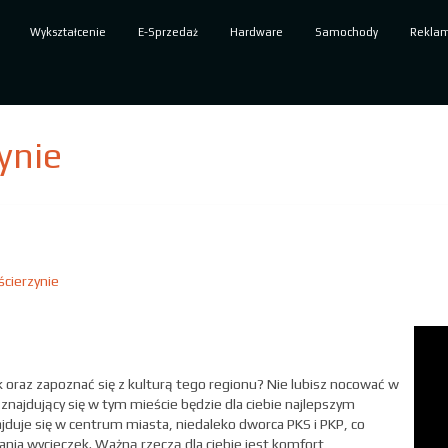
Wykształcenie
E-Sprzedaż
Hardware
Samochody
Rekla
ynie
ścierzynie
ok oraz zapoznać się z kulturą tego regionu? Nie lubisz nocować w
f znajdujący się w tym mieście będzie dla ciebie najlepszym
ajduje się w centrum miasta, niedaleko dworca PKS i PKP, co
ania wycieczek. Ważną rzeczą dla ciebie jest komfort