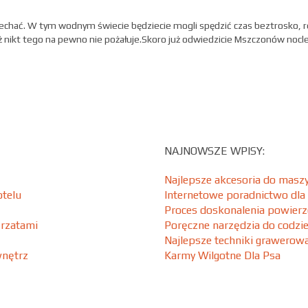
echać. W tym wodnym świecie będziecie mogli spędzić czas beztrosko, re
aż nikt tego na pewno nie pożałuje.Skoro już odwiedzicie Mszczonów nocle
NAJNOWSZE WPISY:
Najlepsze akcesoria do maszy
telu
Internetowe poradnictwo dla
Proces doskonalenia powierz
ęrzatami
Poręczne narzędzia do codzi
Najlepsze techniki grawero
wnętrz
Karmy Wilgotne Dla Psa