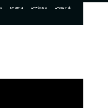
ma
Ćwiczenia
Wytwórczość
Wypoczynek