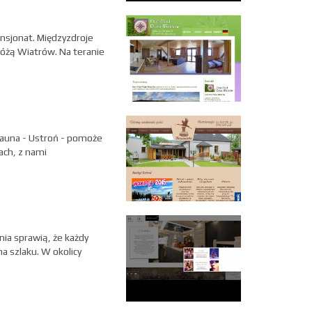
ensjonat. Międzyzdroje
Różą Wiatrów. Na teranie
 Sauna - Ustroń - pomoże
ach, z nami
ia sprawią, że każdy
 szlaku. W okolicy