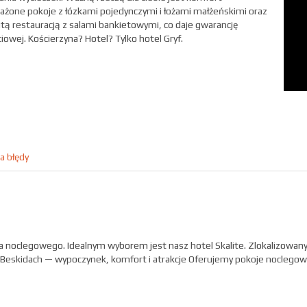
żone pokoje z łózkami pojedynczymi i łożami małżeńskimi oraz
tą restauracją z salami bankietowymi, co daje gwarancję
owej. Kościerzyna? Hotel? Tylko hotel Gryf.
a błędy
 noclegowego. Idealnym wyborem jest nasz hotel Skalite. Zlokalizowany 
skidach — wypoczynek, komfort i atrakcje Oferujemy pokoje noclegowe 