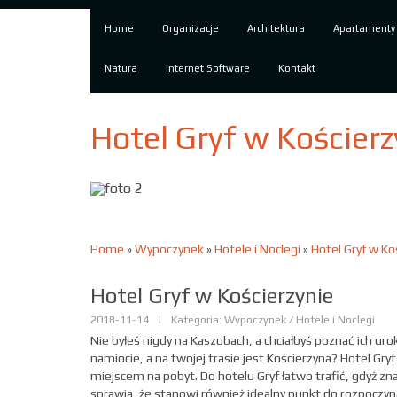
Home
Organizacje
Architektura
Apartamenty
Natura
Internet Software
Kontakt
Hotel Gryf w Kościerz
Home
»
Wypoczynek
»
Hotele i Noclegi
»
Hotel Gryf w Ko
Hotel Gryf w Kościerzynie
2018-11-14
|
Kategoria: Wypoczynek / Hotele i Noclegi
Nie byłeś nigdy na Kaszubach, a chciałbyś poznać ich ur
namiocie, a na twojej trasie jest Kościerzyna? Hotel Gry
miejscem na pobyt. Do hotelu Gryf łatwo trafić, gdyż zn
sprawia, że stanowi również idealny punkt do rozpoczyn