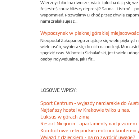
Wieczny chłód na dworze, wiatr i plucha dają się we
że jesteś coraz bliższy depresji? Sauna - Ustroń - p
wspomnień. Pozwolimy Ci choć przez chwilę zapom
nami zrelaksujesz...
Wypoczynek w pieknej górskiej miejscowośc
Nieopodal Zakopanego znajduje się wiele pięknych m
wiele osób, wybiera się do nich na noclegi. Murzas
spędzić czas. W hotelu Sichalański, jest wiele ud
osoby indywidualne, jak i fir...
LOSOWE WPISY:
Sport Centrum - wyjazdy narciarskie do Austr
Najtańszy hostel w Krakowie tylko u nas.
Luksus w górach zimą
Resort Niegocin - apartamenty nad jeziorem
Komfortowe i eleganckie centrum konferenc
Wyjazd z dzieckiem - na co zwrócić uwagę?