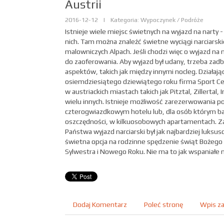
Austrii
2016-12-12
|
Kategoria: Wypoczynek / Podróże
Istnieje wiele miejsc świetnych na wyjazd na narty -
nich. Tam można znaleźć świetne wyciągi narciarsk
malowniczych Alpach. Jeśli chodzi więc o wyjazd na 
do zaoferowania. Aby wyjazd był udany, trzeba zadb
aspektów, takich jak między innymi nocleg. Działają
osiemdziesiątego dziewiątego roku firma Sport Ce
w austriackich miastach takich jak Pitztal, Zillertal, 
wielu innych. Istnieje możliwość zarezerwowania p
czterogwiazdkowym hotelu lub, dla osób którym bar
oszczędności, w kilkuosobowych apartamentach. Z
Państwa wyjazd narciarski był jak najbardziej luksus
świetna opcja na rodzinne spędzenie świąt Bożego
Sylwestra i Nowego Roku. Nie ma to jak wspaniałe n
Dodaj Komentarz
Poleć stronę
Wpis za