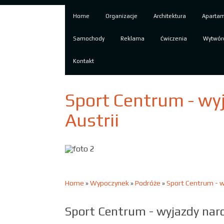
Home
Organizacje
Architektura
Aparta
Samochody
Reklama
Ćwiczenia
Wytwór
Kontakt
Sport Centrum - wyj
Austrii
Home
»
Wypoczynek
»
Podróże
»
Sport Centrum - wy
Sport Centrum - wyjazdy narc