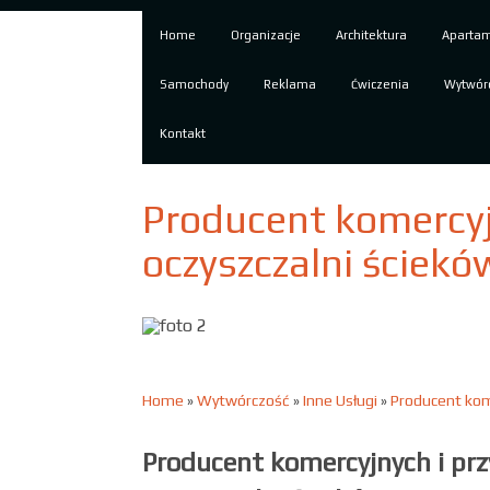
Home
Organizacje
Architektura
Aparta
Samochody
Reklama
Ćwiczenia
Wytwór
Kontakt
Producent komercy
oczyszczalni ściekó
Home
»
Wytwórczość
»
Inne Usługi
»
Producent kom
Producent komercyjnych i p