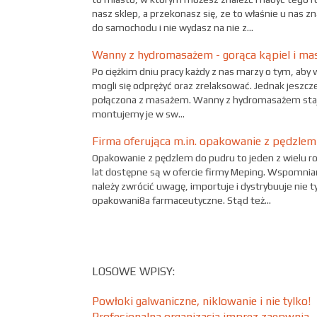
nasz sklep, a przekonasz się, ze to właśnie u nas 
do samochodu i nie wydasz na nie z...
Wanny z hydromasażem - gorąca kąpiel i ma
Po ciężkim dniu pracy każdy z nas marzy o tym, aby 
mogli się odprężyć oraz zrelaksować. Jednak jeszc
połączona z masażem. Wanny z hydromasażem stają s
montujemy je w sw...
Firma oferująca m.in. opakowanie z pędzlem
Opakowanie z pędzlem do pudru to jeden z wielu 
lat dostępne są w ofercie firmy Meping. Wspomnia
należy zwrócić uwagę, importuje i dystrybuuje nie 
opakowani8a farmaceutyczne. Stąd też...
LOSOWE WPISY:
Powłoki galwaniczne, niklowanie i nie tylko!
Profesjonalna organizacja imprez zaepwnia