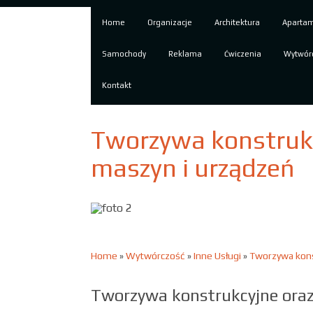
Home
Organizacje
Architektura
Aparta
Samochody
Reklama
Ćwiczenia
Wytwór
Kontakt
Tworzywa konstrukc
maszyn i urządzeń
Home
»
Wytwórczość
»
Inne Usługi
»
Tworzywa kons
Tworzywa konstrukcyjne ora