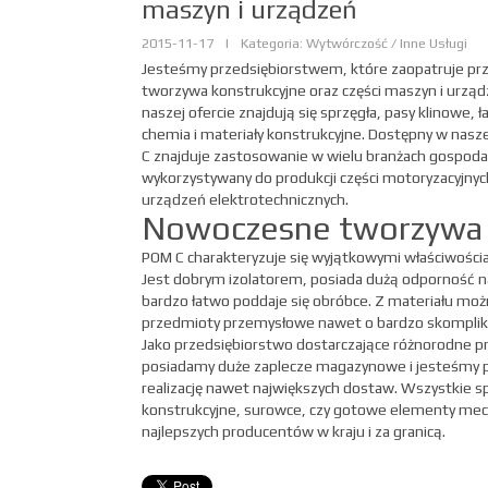
maszyn i urządzeń
2015-11-17
|
Kategoria: Wytwórczość / Inne Usługi
Jesteśmy przedsiębiorstwem, które zaopatruje p
tworzywa konstrukcyjne oraz części maszyn i urz
naszej ofercie znajdują się sprzęgła, pasy klinowe, ł
chemia i materiały konstrukcyjne. Dostępny w nasze
C znajduje zastosowanie w wielu branżach gospodar
wykorzystywany do produkcji części motoryzacyjnyc
urządzeń elektrotechnicznych.
Nowoczesne tworzywa
POM C charakteryzuje się wyjątkowymi właściwości
Jest dobrym izolatorem, posiada dużą odporność na
bardzo łatwo poddaje się obróbce. Z materiału m
przedmioty przemysłowe nawet o bardzo skomplik
Jako przedsiębiorstwo dostarczające różnorodne p
posiadamy duże zaplecze magazynowe i jesteśmy 
realizację nawet największych dostaw. Wszystkie
konstrukcyjne, surowce, czy gotowe elementy me
najlepszych producentów w kraju i za granicą.