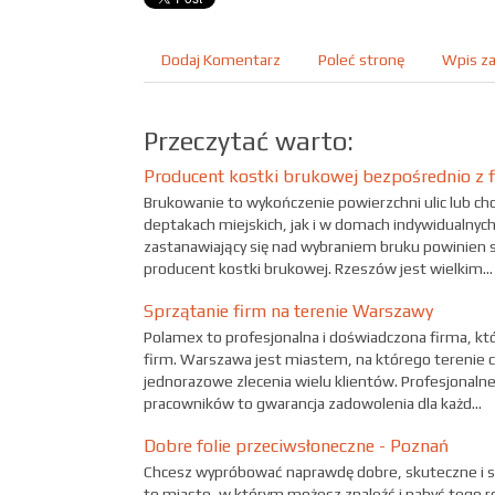
Dodaj Komentarz
Poleć stronę
Wpis za
Przeczytać warto:
Producent kostki brukowej bezpośrednio z 
Brukowanie to wykończenie powierzchni ulic lub c
deptakach miejskich, jak i w domach indywidualnych
zastanawiający się nad wybraniem bruku powinien 
producent kostki brukowej. Rzeszów jest wielkim...
Sprzątanie firm na terenie Warszawy
Polamex to profesjonalna i doświadczona firma, kt
firm. Warszawa jest miastem, na którego terenie c
jednorazowe zlecenia wielu klientów. Profesjonaln
pracowników to gwarancja zadowolenia dla każd...
Dobre folie przeciwsłoneczne - Poznań
Chcesz wypróbować naprawdę dobre, skuteczne i s
to miasto, w którym możesz znaleźć i nabyć tego r