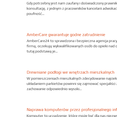
Gdy potrzebny jest nam zaufany i doświadczony prawnik
konsultację, z jednym z pracowników kancelarii adwokack
poufność...
AmberCare gwarantuje godne zatrudnienie
AmberCare24 to sprawdzona i bezpieczna agencja pracy, 
firmą, oczekują wykwalifikowanych osób do opieki nad 
tutaj podstawą je...
Drewniane podłogi we wnętrzach mieszkalnych
W pomieszczeniach mieszkalnych zdecydowanie najcieka
układaniem parkietów powinni się zajmować specjaliści 
zachowanie odpowiednio wysoki...
Naprawa komputerów przez profesjonalnego inf
Komputer to urządzenie, które może być dla nas niezwy