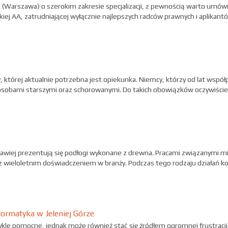
 (Warszawa) o szerokim zakresie specjalizacji, z pewnością warto umówi
iej AA, zatrudniającej wyłącznie najlepszych radców prawnych i aplikant
której aktualnie potrzebna jest opiekunka. Niemcy, którzy od lat współ
osobami starszymi oraz schorowanymi. Do takich obowiązków oczywiście n
wiej prezentują się podłogi wykonane z drewna. Pracami związanymi mi
z wieloletnim doświadczeniem w branży. Podczas tego rodzaju działań ko
ormatyka w Jeleniej Górze
kle pomocne, jednak może również stać się źródłem ogromnej frustracji