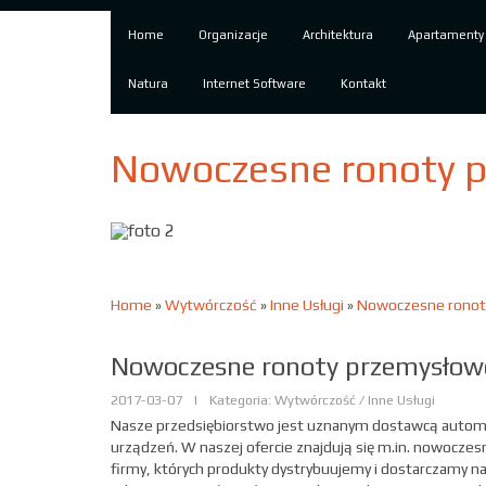
Home
Organizacje
Architektura
Apartamenty
Natura
Internet Software
Kontakt
Nowoczesne ronoty p
Home
»
Wytwórczość
»
Inne Usługi
»
Nowoczesne ronoty
Nowoczesne ronoty przemysłowe
2017-03-07
|
Kategoria: Wytwórczość / Inne Usługi
Nasze przedsiębiorstwo jest uznanym dostawcą automat
urządzeń. W naszej ofercie znajdują się m.in. nowoczes
firmy, których produkty dystrybuujemy i dostarczamy n