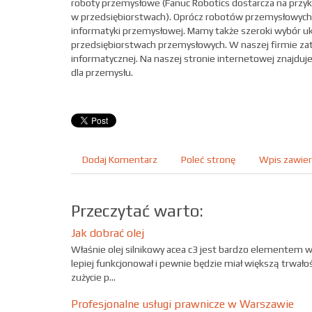
roboty przemysłowe (Fanuc Robotics dostarcza na przy
w przedsiębiorstwach). Oprócz robotów przemysłowych
informatyki przemysłowej. Mamy także szeroki wybór u
przedsiębiorstwach przemysłowych. W naszej firmie zatr
informatycznej. Na naszej stronie internetowej znajduj
dla przemysłu.
Dodaj Komentarz
Poleć stronę
Wpis zawier
Przeczytać warto:
Jak dobrać olej
Właśnie olej silnikowy acea c3 jest bardzo elementem 
lepiej funkcjonował i pewnie będzie miał większą trwało
zużycie p...
Profesjonalne usługi prawnicze w Warszawie