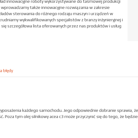
kład innowacyjne roboty wykorzystywane do taśmowej produkcji
 wprowadzamy także innowacyjne rozwiązania w zakresie
kładów sterowania do różnego rodzaju maszyn i urządzeń w
udniamy wykwalifikowanych specjalistów z branzy inżynieryjnej i
e się szczegółowa lista oferowanych przez nas produktów i usług
a błędy
wyposażenia każdego samochodu. Jego odpowiednie dobranie sprawia, że s
ść. Poza tym olej silnikowy acea c3 może przyczynić się do tego, że będzi