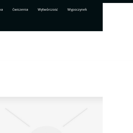
ma
Ćwiczenia
Wytwórczość
Wypoczynek