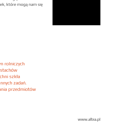
ek, które mogą nam się
n rolniczych
 stachów
chni szkła
ennych zadań.
wania przedmiotów
www.albia.pl