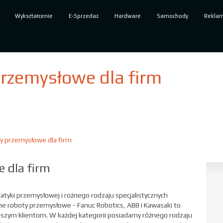
Wykształcenie
E-Sprzedaż
Hardware
Samochody
Rekla
rzemysłowe dla firm
 przemysłowe dla firm
 dla firm
yki przemysłowej i rożnego rodzaju specjalistycznych
ne roboty przemysłowe - Fanuc Robotics, ABB i Kawasaki to
aszym klientom. W każdej kategorii posiadamy różnego rodzaju