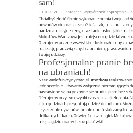
sam!
2018-02-20
|
Kategoria: Wytwórczość / Sprzątanie, P
Chciałbyś zlecić firmie wykonanie prania twojej odzi
powodów nie masz czasu? Jeśli tak, to zapraszamy
bardzo atrakcyjne ceny, oraz tanie usługi jakie reali
Mokotów. Warszawa jest miejscem gdzie łatwo znal
Oferujemy przede wszystkim doskonałe ceny za nas
realizację prac związanych z praniem, prasowanie
twojej odzieży.
Profesjonalne pranie b
na ubraniach!
Nasz wielofunkcyjny magiel umożliwia realizowani
jednocześnie. Używamy wyłącznie niereagujących 
nastawione są na pozbycie się brudu i plam bez szk
Oferujemy przy tym szybki czas realizacji zlecenia. N
kilku godzinach przygotują odzież do odbioru. Można
czyszczenie dywanów, pranie ubrań skórzanych ora
delikatnych tkanin. Odwiedź nasz magiel. Mokotów
miejsc gdzie mamy liczne placówki!