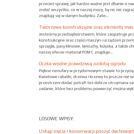
przecież sprawę, jak bardzo ważne jest dbanie o 
zrobić wszystko, co w naszej mocy, by nic nie zagr
znajdują się w danym budynku. Zate...
Tworzywa konstrukcyjne oraz elementy masz
Jesteśmy przedsiębiorstwem, które zaopatruje p
konstrukcyjne oraz części maszyn i urządzeń przemy
sprzęgła, pasy klinowe, łańcuchy, łożyska, a także 
naszej ofercie materiał POM C znajduje...
Oczka wodne prawdziwą ozdobą ogrodu
Piękne nenufary w przydomowym stawie to przycią
Kwiatowe rabatki, drzewa i krzewy to jeszcze nie 
przestrzeni dodać potrafi też dobrze utrzymana s
zadanie, które bez problemu powierzyć można wykwa
LOSOWE WPISY:
Usługi mycia i konserwacji poszyć dachowyc