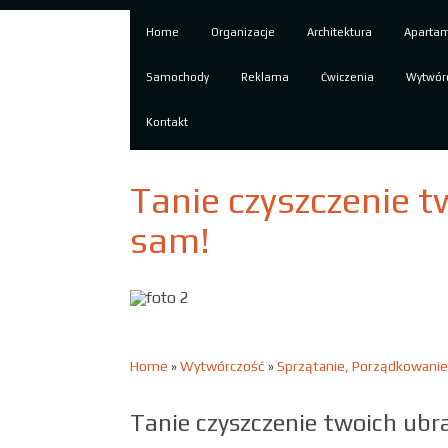
Home
Organizacje
Architektura
Aparta
Samochody
Reklama
Ćwiczenia
Wytwór
Kontakt
Tanie czyszczenie 
sam!
Home
»
Wytwórczość
»
Sprzątanie, Porządkowanie
Tanie czyszczenie twoich ubr