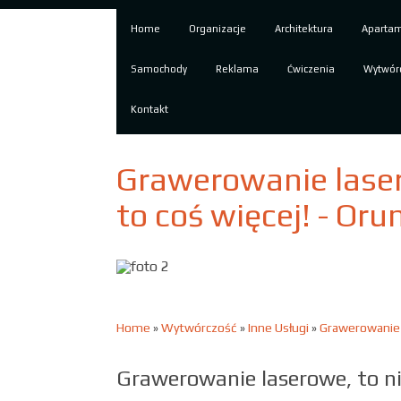
Home
Organizacje
Architektura
Aparta
Samochody
Reklama
Ćwiczenia
Wytwór
Kontakt
Grawerowanie lasero
to coś więcej! - Or
Home
»
Wytwórczość
»
Inne Usługi
»
Grawerowanie l
Grawerowanie laserowe, to ni