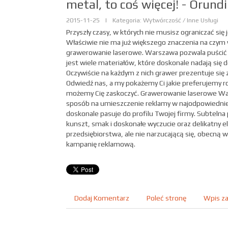
metal, to coś więcej! - Orun
2015-11-25
|
Kategoria: Wytwórczość / Inne Usługi
Przyszły czasy, w których nie musisz ograniczać się 
Właściwie nie ma już większego znaczenia na czym
grawerowanie laserowe. Warszawa pozwala puścić wo
jest wiele materiałów, które doskonale nadają się 
Oczywiście na każdym z nich grawer prezentuje się z
Odwiedź nas, a my pokażemy Ci jakie preferujemy r
możemy Cię zaskoczyć. Grawerowanie laserowe Wa
sposób na umieszczenie reklamy w najodpowiedniej
doskonale pasuje do profilu Twojej firmy. Subteln
kunszt, smak i doskonałe wyczucie oraz delikatny
przedsiębiorstwa, ale nie narzucającą się, obecną 
kampanię reklamową.
Dodaj Komentarz
Poleć stronę
Wpis za