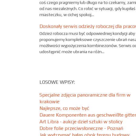
coś czego pragniemy lub długo na to czekamy, zamie
od nas niezależnych. Co robić w sytuacji, gdy kupi
miasteczku, w cichej spokoj...
Doskonały serwis odzieży roboczej dla pra
Odzież robocza musi być odpowiedniej kondycji aby n
proponujemy kompleksowe czyszczenie ubrań naszy
możliwości wypożyczenia kombinezonów. Serwis odz
udostępnić może ubrania na różn...
LOSOWE WPISY:
Specjalne zdjęcia panoramiczne dla firm w
krakowie
Najlepsze, co może być
Dauere Komponenten aus geschweißte gitte
Art Libra - aukcje dzieł sztuki w stolicy
Dobre folie przeciwsłoneczne - Poznań
Jak wytrzymać hałas obok terenu budowy