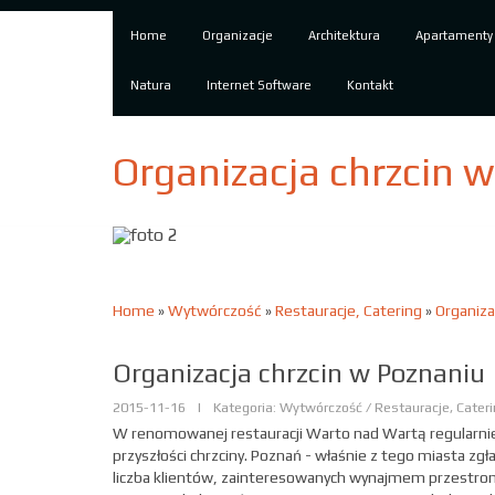
Home
Organizacje
Architektura
Apartamenty
Natura
Internet Software
Kontakt
Organizacja chrzcin 
Home
»
Wytwórczość
»
Restauracje, Catering
»
Organiza
Organizacja chrzcin w Poznaniu
2015-11-16
|
Kategoria: Wytwórczość / Restauracje, Cater
W renomowanej restauracji Warto nad Wartą regularni
przyszłości chrzciny. Poznań - właśnie z tego miasta z
liczba klientów, zainteresowanych wynajmem przestronn