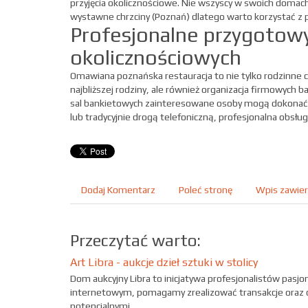
przyjęcia okolicznościowe. Nie wszyscy w swoich domac
wystawne chrzciny (Poznań) dlatego warto korzystać z pro
Profesjonalne przygotowy
okolicznościowych
Omawiana poznańska restauracja to nie tylko rodzinne ch
najbliższej rodziny, ale również organizacja firmowych 
sal bankietowych zainteresowane osoby mogą dokonać 
lub tradycyjnie drogą telefoniczną, profesjonalna obs
Dodaj Komentarz
Poleć stronę
Wpis zawier
Przeczytać warto:
Art Libra - aukcje dzieł sztuki w stolicy
Dom aukcyjny Libra to inicjatywa profesjonalistów pasjo
internetowym, pomagamy zrealizować transakcje oraz c
potencjalnymi ...