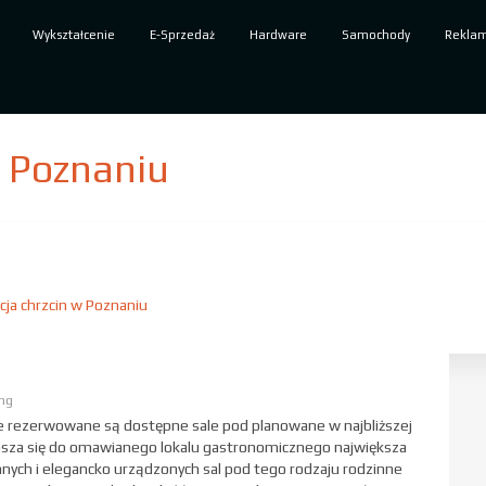
Wykształcenie
E-Sprzedaż
Hardware
Samochody
Rekla
w Poznaniu
cja chrzcin w Poznaniu
ing
e rezerwowane są dostępne sale pod planowane w najbliższej
głasza się do omawianego lokalu gastronomicznego największa
ych i elegancko urządzonych sal pod tego rodzaju rodzinne