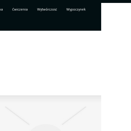
ma
Ćwiczenia
Wytwórczość
Wypoczynek