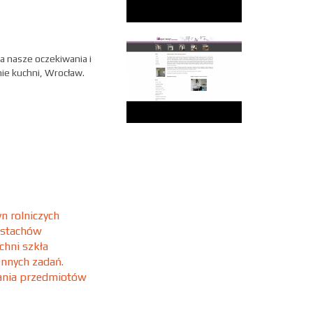
a nasze oczekiwania i
nie kuchni, Wrocław.
n rolniczych
 stachów
chni szkła
ennych zadań.
wania przedmiotów