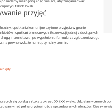
h posiadamy niezbędną ilość miejsca, aby zorganizować
pozycji takich lokali.
wanie przyjęć
rzciny, spotkania komunijne czy inne przyjęcia w gronie
bankietów i spotkań biznesowych. Rezerwacji jednej z dostępnych
drogą internetową, po wypełnieniu formularza zgłoszeniowego
ługa, na pewno wskaże nam optymalny termin.
a błędy
nujących się polską sztuką z okresu XX i XXI wieku. Udzielamy cennych p
zuwamy nad pełną oryginalnością sprzedawanych obrazów. Cieszymy się,