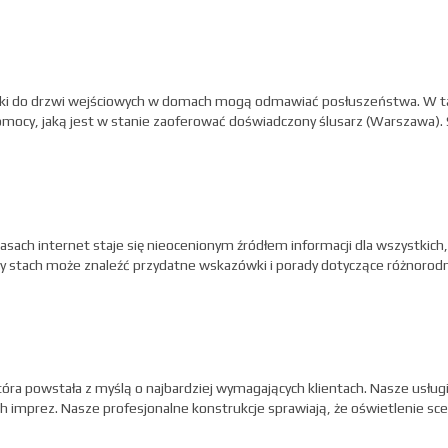
amki do drzwi wejściowych w domach mogą odmawiać posłuszeństwa. W tak
mocy, jaką jest w stanie zaoferować doświadczony ślusarz (Warszawa). S
sach internet staje się nieocenionym źródłem informacji dla wszystkich, 
y stach może znaleźć przydatne wskazówki i porady dotyczące różnorodn
ra powstała z myślą o najbardziej wymagających klientach. Nasze usługi
 imprez. Nasze profesjonalne konstrukcje sprawiają, że oświetlenie sce