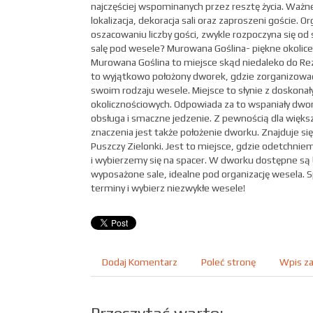
najczęściej wspominanych przez resztę życia. Ważn
lokalizacja, dekoracja sali oraz zaproszeni goście. O
oszacowaniu liczby gości, zwykle rozpoczyna się od s
salę pod wesele? Murowana Goślina- piękne okolice 
Murowana Goślina to miejsce skąd niedaleko do Rez
to wyjątkowo położony dworek, gdzie zorganizowa
swoim rodzaju wesele. Miejsce to słynie z doskona
okolicznościowych. Odpowiada za to wspaniały dwo
obsługa i smaczne jedzenie. Z pewnością dla większ
znaczenia jest także położenie dworku. Znajduje si
Puszczy Zielonki. Jest to miejsce, gdzie odetchn
i wybierzemy się na spacer. W dworku dostępne są
wyposażone sale, idealne pod organizację wesela.
terminy i wybierz niezwykłe wesele!
Dodaj Komentarz
Poleć stronę
Wpis za