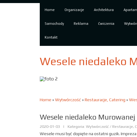
Home
Organizacje
Architektura
Aparta
Samochody
Reklama
Ćwiczenia
Wytwór
Kontakt
Wesele niedaleko M
Home
»
Wytwórczość
»
Restauracje, Catering
»
Wes
Wesele niedaleko Murowanej 
2020-01-03
|
Kategoria: Wytwórczość / Restauracje, C
Wesele musi być dopięte na ostatni guzik. Impreza 