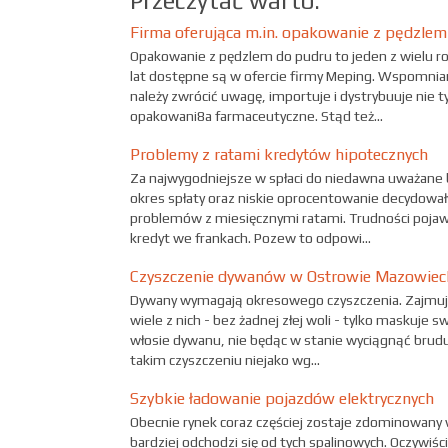
Przeczytać warto:
Firma oferująca m.in. opakowanie z pędzlem
Opakowanie z pędzlem do pudru to jeden z wielu 
lat dostępne są w ofercie firmy Meping. Wspomnia
należy zwrócić uwagę, importuje i dystrybuuje nie 
opakowani8a farmaceutyczne. Stąd też...
Problemy z ratami kredytów hipotecznych
Za najwygodniejsze w spłaci do niedawna uważane b
okres spłaty oraz niskie oprocentowanie decydowały
problemów z miesięcznymi ratami. Trudności pojawia
kredyt we frankach. Pozew to odpowi...
Czyszczenie dywanów w Ostrowie Mazowie
Dywany wymagają okresowego czyszczenia. Zajmują
wiele z nich - bez żadnej złej woli - tylko maskuje s
włosie dywanu, nie będąc w stanie wyciągnąć brudu
takim czyszczeniu niejako wg...
Szybkie ładowanie pojazdów elektrycznych
Obecnie rynek coraz częściej zostaje zdominowany 
bardziej odchodzi się od tych spalinowych. Oczywiści