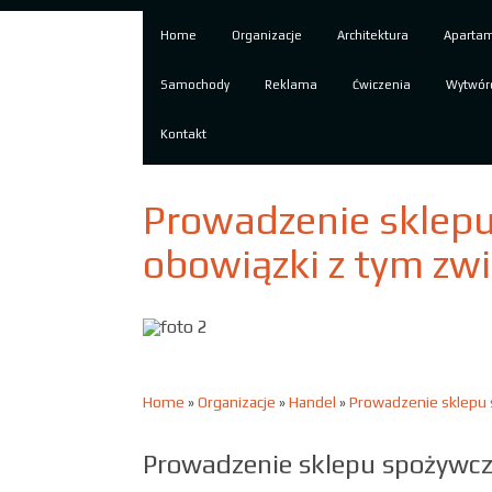
Home
Organizacje
Architektura
Aparta
Samochody
Reklama
Ćwiczenia
Wytwór
Kontakt
Prowadzenie sklepu
obowiązki z tym zw
Home
»
Organizacje
»
Handel
»
Prowadzenie sklepu 
Prowadzenie sklepu spożywcz