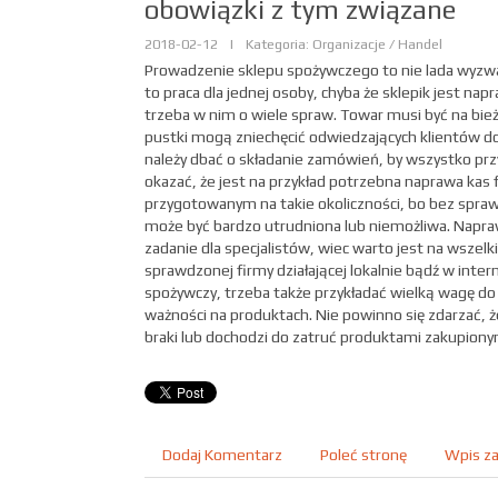
obowiązki z tym związane
2018-02-12
|
Kategoria: Organizacje / Handel
Prowadzenie sklepu spożywczego to nie lada wyzwa
to praca dla jednej osoby, chyba że sklepik jest na
trzeba w nim o wiele spraw. Towar musi być na bie
pustki mogą zniechęcić odwiedzających klientów d
należy dbać o składanie zamówień, by wszystko prz
okazać, że jest na przykład potrzebna naprawa kas f
przygotowanym na takie okoliczności, bo bez spra
może być bardzo utrudniona lub niemożliwa. Napraw
zadanie dla specjalistów, wiec warto jest na wszel
sprawdzonej firmy działającej lokalnie bądź w inter
spożywczy, trzeba także przykładać wielką wagę do
ważności na produktach. Nie powinno się zdarzać, ż
braki lub dochodzi do zatruć produktami zakupiony
Dodaj Komentarz
Poleć stronę
Wpis za