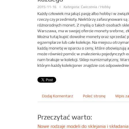
2015-11-16
|
Kategoria: Ćwiczenia / Hobby
Każdy człowiek ma jakąś pasję albo hobby i w związ
rzeczy czy przedmioty. Niektórzy zafascynowani są
różnorodnych monet. Z myślą o takich osobach sk
Warszawa, ma w swojej ofercie monety srebrne, zł
Można tutaj kupić dowolne monety oraz sprzedać 
egzemplarze lub całe kolekcje. Na miejscu otrzyma
każdą monetę w oparciu o ceny, które obowiązują ak
może również pomóc w znalezieniu pojedynczych e
nam brakuje w kolekcji. Sklep numizmatyczny, War
którym każdy kolekcjoner znajdzie coś odpowiednieg
Dodaj Komentarz
Poleć stronę
Wpis za
Przeczytać warto:
Nowe rodzaje modeli do sklejania i składania