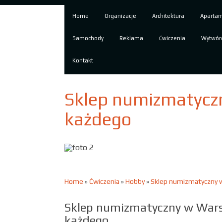
Home
Organizacje
Architektura
Aparta
Samochody
Reklama
Ćwiczenia
Wytwór
Kontakt
Sklep numizmatycz
każdego
Home
»
Ćwiczenia
»
Hobby
»
Sklep numizmatyczny 
Sklep numizmatyczny w Wars
każdego