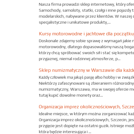
Nasza firma prowadzi sklep internetowy, który ofer
Samochody, samoloty, statki, czołgi i inne pojazdy
modelarskich, nabywane przez klientów. W naszej of
specjalistyczne i unikatowe produkty,...
Kursy motorowodne i jachtowe dla początku
Doskonale zdajemy sobie sprawę z wymagań jakie m
motorowodny, dlatego dopasowaliśmy naszą bogatą 
którzy chcą spróbować swoich sił i stać się komp
przyjaznej, niemal rodzinnej atmosferze, p...
Sklep numizmatyczny w Warszawie dla każd
Każdy człowiek ma jakąś pasję albo hobby i w związ
Niektórzy zafascynowani są zbieraniem różnorodny
numizmatyczny, Warszawa, ma w swojej ofercie mo
tutaj kupić dowolne monety oraz...
Organizacja imprez okolicznościowych, Szcze
Idealne miejsce, w którym można zorganizować każd
Organizacja imprez okolicznościowych, Szczecin, je
przyjęcie jest dopięte na ostatni guzik. Istnieje mo
która będzie interesująca i ...