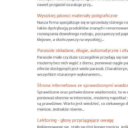
nawet przyjaciel oszukuje przy...
Wysokiej jakosci materiały poligraficzne
Nasza firma specjalizuje się w sprzedaży różnego r
także dystrybucją produktów znanych i renomowany
rozwiązania dowolnego rodzaju, począwszy od papie
klejowe, a skończywszy na wysokiej j...
Parasole składane, długie, automatyczne i ot
Parasole małe czy duże szczególnie przydają się na
możemy bez nich wyjść z domu, ponieważ ciągle pa
ofercie dostępnych jest wiele parasoli. Charaktery
wszystkim starannym wykonaniem...
Strona internetowa ze sprawdzonymi wiado
Sprawdzone oraz potwierdzone wiadomości, to w d
ponieważ obecnie w internecie, możemy napotkać s
są prawdziwe. Warto jest wiedzieć, co ciekawego dzi
mieście. Jednakże równie...
Lektoring - głosy przyciągające uwagę
Reklamowanie się, stało się dziś koniecznością, jeś