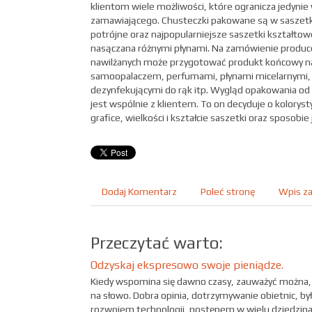
klientom wiele możliwości, które ogranicza jedynie
zamawiającego. Chusteczki pakowane są w saszetki
potrójne oraz najpopularniejsze saszetki kształto
nasączana różnymi płynami. Na zamówienie produc
nawilżanych może przygotować produkt końcowy n
samoopalaczem, perfumami, płynami micelarnymi,
dezynfekującymi do rąk itp. Wygląd opakowania o
jest wspólnie z klientem. To on decyduje o koloryst
grafice, wielkości i kształcie saszetki oraz sposobie 
Dodaj Komentarz
Poleć stronę
Wpis za
Przeczytać warto:
Odzyskaj ekspresowo swoje pieniądze.
Kiedy wspomina się dawno czasy, zauważyć można, ż
na słowo. Dobra opinia, dotrzymywanie obietnic, b
rozwojem technologii, postępem w wielu dziedzinac