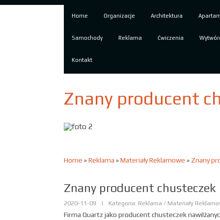
Home
Organizacje
Architektura
Aparta
Samochody
Reklama
Ćwiczenia
Wytwór
Kontakt
Znany producent ch
Home
»
Reklama
»
Materiały Reklamowe
»
Znany pr
Znany producent chusteczek 
2020-11-09
|
Kategoria: Reklama / Materiały Reklam
Firma Quartz jako producent chusteczek nawilżany