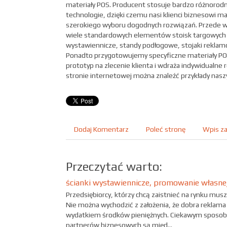
materiały POS. Producent stosuje bardzo różnorod
technologie, dzięki czemu nasi klienci biznesowi m
szerokiego wyboru dogodnych rozwiązań. Przede
wiele standardowych elementów stoisk targowych 
wystawiennicze, standy podłogowe, stojaki reklamo
Ponadto przygotowujemy specyficzne materiały PO
prototyp na zlecenie klienta i wdraża indywidualne 
stronie internetowej można znaleźć przykłady nas
Dodaj Komentarz
Poleć stronę
Wpis za
Przeczytać warto:
ścianki wystawiennicze, promowanie własnej
Przedsiębiorcy, którzy chcą zaistnieć na rynku mus
Nie można wychodzić z założenia, że dobra reklam
wydatkiem środków pieniężnych. Ciekawym sposob
partnerów biznesowych są międ...