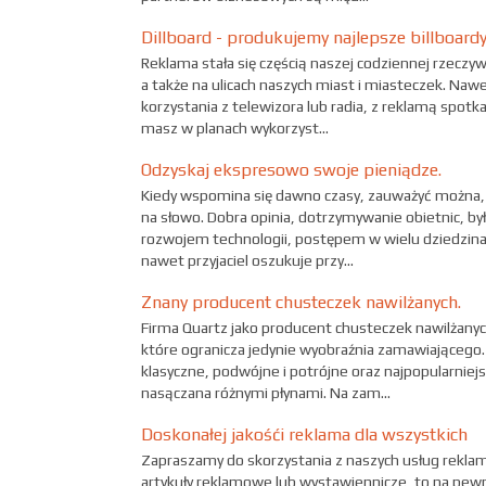
Dillboard - produkujemy najlepsze billboard
Reklama stała się częścią naszej codziennej rzecz
a także na ulicach naszych miast i miasteczek. Naw
korzystania z telewizora lub radia, z reklamą spotka
masz w planach wykorzyst...
Odzyskaj ekspresowo swoje pieniądze.
Kiedy wspomina się dawno czasy, zauważyć można, ż
na słowo. Dobra opinia, dotrzymywanie obietnic, b
rozwojem technologii, postępem w wielu dziedzinac
nawet przyjaciel oszukuje przy...
Znany producent chusteczek nawilżanych.
Firma Quartz jako producent chusteczek nawilżanyc
które ogranicza jedynie wyobraźnia zamawiającego
klasyczne, podwójne i potrójne oraz najpopularnie
nasączana różnymi płynami. Na zam...
Doskonałej jakośći reklama dla wszystkich
Zapraszamy do skorzystania z naszych usług reklam
artykuły reklamowe lub wystawiennicze, to na pewn