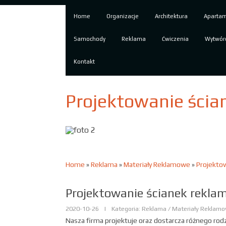
Home
Organizacje
Architektura
Aparta
Samochody
Reklama
Ćwiczenia
Wytwór
Kontakt
Projektowanie ści
Home
»
Reklama
»
Materiały Reklamowe
»
Projekto
Projektowanie ścianek rekl
2020-10-26
|
Kategoria: Reklama / Materiały Reklam
Nasza firma projektuje oraz dostarcza różnego rodza