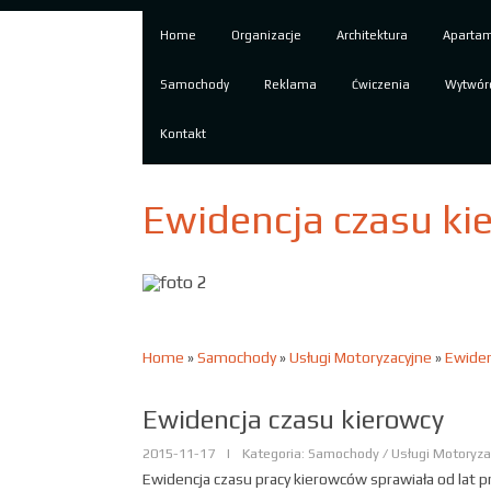
Home
Organizacje
Architektura
Aparta
Samochody
Reklama
Ćwiczenia
Wytwór
Kontakt
Ewidencja czasu ki
Home
»
Samochody
»
Usługi Motoryzacyjne
»
Ewiden
Ewidencja czasu kierowcy
2015-11-17
|
Kategoria: Samochody / Usługi Motoryza
Ewidencja czasu pracy kierowców sprawiała od lat 