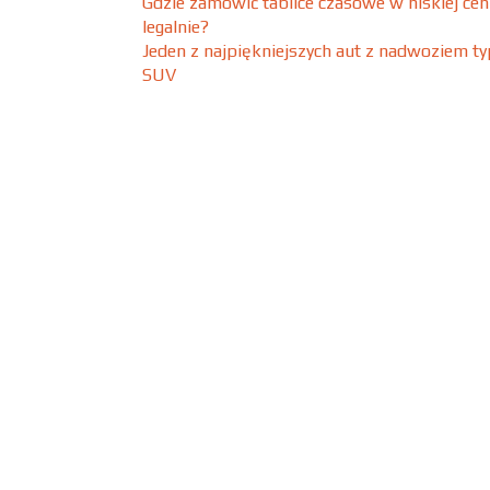
Gdzie zamówić tablice czasowe w niskiej cen
legalnie?
Jeden z najpiękniejszych aut z nadwoziem t
SUV