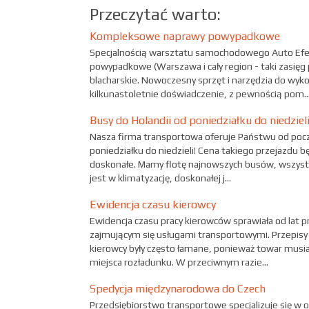
Przeczytać warto:
Kompleksowe naprawy powypadkowe
Specjalnością warsztatu samochodowego Auto Efe
powypadkowe (Warszawa i cały region - taki zasięg 
blacharskie. Nowoczesny sprzęt i narzędzia do w
kilkunastoletnie doświadczenie, z pewnością pom..
Busy do Holandii od poniedziałku do niedzieli
Nasza firma transportowa oferuje Państwu od począ
poniedziałku do niedzieli! Cena takiego przejazdu 
doskonałe. Mamy flotę najnowszych busów, wszyst
jest w klimatyzację, doskonałej j...
Ewidencja czasu kierowcy
Ewidencja czasu pracy kierowców sprawiała od la
zajmującym się usługami transportowymi. Przepis
kierowcy były często łamane, ponieważ towar musiał
miejsca rozładunku. W przeciwnym razie...
Spedycja międzynarodowa do Czech
Przedsiębiorstwo transportowe specjalizuje się w 