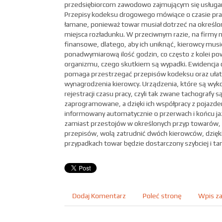
przedsiębiorcom zawodowo zajmującym się usługa
Przepisy kodeksu drogowego mówiące o czasie prac
łamane, ponieważ towar musiał dotrzeć na określon
miejsca rozładunku. W przeciwnym razie, na firmy 
finansowe, dlatego, aby ich uniknąć, kierowcy musie
ponadwymiarową ilość godzin, co często z kolei p
organizmu, czego skutkiem są wypadki. Ewidencja 
pomaga przestrzegać przepisów kodeksu oraz ułatw
wynagrodzenia kierowcy. Urządzenia, które są wy
rejestracji czasu pracy, czyli tak zwane tachografy
zaprogramowane, a dzięki ich współpracy z pojazd
informowany automatycznie o przerwach i końcu jaz
zamiast przestojów w określonych przyp towarów, 
przepisów, wolą zatrudnić dwóch kierowców, dzięk
przypadkach towar będzie dostarczony szybciej i tan
Dodaj Komentarz
Poleć stronę
Wpis za