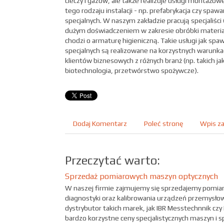
cieczy i gazów, ale także realizuje usługi montażo
tego rodzaju instalacji - np. prefabrykacja czy spaw
specjalnych. W naszym zakładzie pracują specjaliści
dużym doświadczeniem w zakresie obróbki materiało
chodzi o armaturę higieniczną. Takie usługi jak sp
specjalnych są realizowane na korzystnych warunk
klientów biznesowych z różnych branż (np. takich ja
biotechnologia, przetwórstwo spożywcze).
Dodaj Komentarz
Poleć stronę
Wpis za
Przeczytać warto:
Sprzedaż pomiarowych maszyn optycznych
W naszej firmie zajmujemy się sprzedajemy pomi
diagnostyki oraz kalibrowania urządzeń przemysło
dystrybutor takich marek, jak IBR Messtechnnik czy
bardzo korzystne ceny specjalistycznych maszyn i s