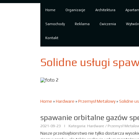
Home
Organizacje
Architektura
Aparta
Samochody
Reklama
Ćwiczenia
Wytwór
Kontakt
Solidne usługi spa
Home
»
Hardware
»
Przemysł Metalowy
»
Solidne us
spawanie orbitalne gazów sp
2021-09-23
|
Kategoria: Hardware / Przemysł Metalo
Nasze przedsiębiorstwo nie tylko dostarcza wysokie