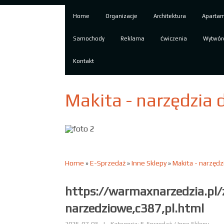
Home
Organizacje
Architektura
Aparta
Samochody
Reklama
Ćwiczenia
Wytwór
Kontakt
Makita - narzędzia
Home
»
E-Sprzedaż
»
Inne Sklepy
»
Makita - narzęd
https://warmaxnarzedzia.pl/
narzedziowe,c387,pl.html
2025-07-03
|
Kategoria: E-Sprzedaż / Inne Sklepy