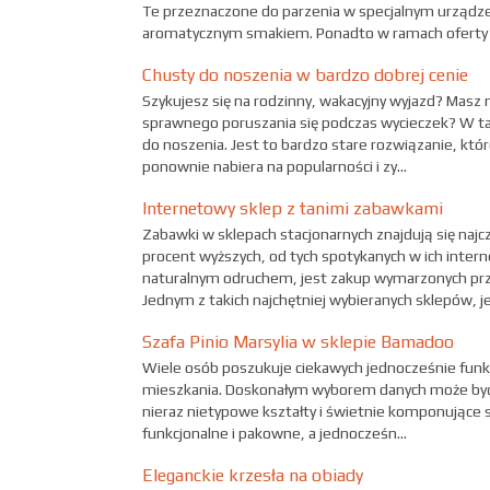
Te przeznaczone do parzenia w specjalnym urządze
aromatycznym smakiem. Ponadto w ramach oferty .
Chusty do noszenia w bardzo dobrej cenie
Szykujesz się na rodzinny, wakacyjny wyjazd? Masz 
sprawnego poruszania się podczas wycieczek? W tak
do noszenia. Jest to bardzo stare rozwiązanie, kt
ponownie nabiera na popularności i zy...
Internetowy sklep z tanimi zabawkami
Zabawki w sklepach stacjonarnych znajdują się najcz
procent wyższych, od tych spotykanych w ich inte
naturalnym odruchem, jest zakup wymarzonych prze
Jednym z takich najchętniej wybieranych sklepów, jes
Szafa Pinio Marsylia w sklepie Bamadoo
Wiele osób poszukuje ciekawych jednocześnie funk
mieszkania. Doskonałym wyborem danych może być na
nieraz nietypowe kształty i świetnie komponujące s
funkcjonalne i pakowne, a jednocześn...
Eleganckie krzesła na obiady