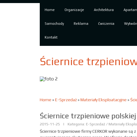
Home
Organizacje
Architektura
Aparta
Samochody
Reklama
Ćwiczenia
Wytwór
Kontakt
Ściernice trzpieniow
Home
»
E-Sprzedaż
»
Materiały Eksploatacyjne
»
Ści
Ściernice trzpieniowe polskiej
2015-11-25
|
Kategoria: E-Sprzedaż / Materiały Ekspl
Ściernice trzpieniowe firmy CERKOR wykonane są z