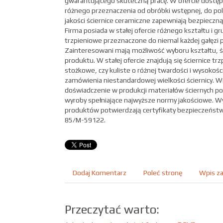
gwarantującego skuteczną pracę. W ofercie dostęp
różnego przeznaczenia od obróbki wstępnej, do pol
jakości ściernice ceramiczne zapewniają bezpieczną
Firma posiada w stałej ofercie różnego kształtu i gr
trzpieniowe przeznaczone do niemal każdej gałęzi 
Zainteresowani mają możliwość wyboru kształtu, śr
produktu. W stałej ofercie znajdują się ściernice t
stożkowe, czy kuliste o różnej twardości i wysokośc
zamówienia niestandardowej wielkości ściernicy. Wi
doświadczenie w produkcji materiałów ściernych po
wyroby spełniające najwyższe normy jakościowe. W
produktów potwierdzają certyfikaty bezpieczeństw
85/M-59122.
Dodaj Komentarz
Poleć stronę
Wpis za
Przeczytać warto: