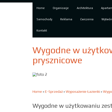
Home
Organizacje
Architektura
Aparta
Samochody
Reklama
Ćwiczenia
Wytwór
Kontakt
Wygodne w użytko
prysznicowe
Home
»
E-Sprzedaż
»
Wyposażenie Łazienki
»
Wygod
Wygodne w użytkowaniu zes