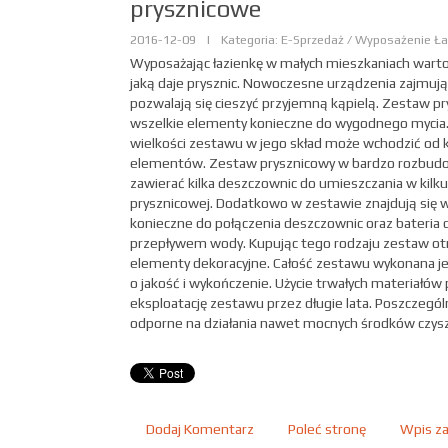
prysznicowe
2016-12-09
|
Kategoria: E-Sprzedaż / Wyposażenie Ła
Wyposażając łazienkę w małych mieszkaniach warto
jaką daje prysznic. Nowoczesne urządzenia zajmują
pozwalają się cieszyć przyjemną kąpielą. Zestaw p
wszelkie elementy konieczne do wygodnego mycia.
wielkości zestawu w jego skład może wchodzić od k
elementów. Zestaw prysznicowy w bardzo rozbud
zawierać kilka deszczownic do umieszczania w kilku
prysznicowej. Dodatkowo w zestawie znajdują się 
konieczne do połączenia deszczownic oraz bateria 
przepływem wody. Kupując tego rodzaju zestaw o
elementy dekoracyjne. Całość zestawu wykonana je
o jakość i wykończenie. Użycie trwałych materiałów
eksploatację zestawu przez długie lata. Poszczegó
odporne na działania nawet mocnych środków czysz
Dodaj Komentarz
Poleć stronę
Wpis za