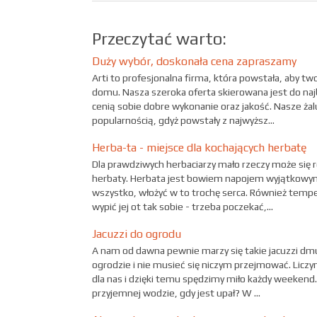
Przeczytać warto:
Duży wybór, doskonała cena zapraszamy
Arti to profesjonalna firma, która powstała, aby 
domu. Nasza szeroka oferta skierowana jest do naj
cenią sobie dobre wykonanie oraz jakość. Nasze ża
popularnością, gdyż powstały z najwyższ...
Herba-ta - miejsce dla kochających herbatę
Dla prawdziwych herbaciarzy mało rzeczy może się 
herbaty. Herbata jest bowiem napojem wyjątkowym
wszystko, włożyć w to trochę serca. Również temp
wypić jej ot tak sobie - trzeba poczekać,...
Jacuzzi do ogrodu
A nam od dawna pewnie marzy się takie jacuzzi d
ogrodzie i nie musieć się niczym przejmować. Liczy
dla nas i dzięki temu spędzimy miło każdy weekend. K
przyjemnej wodzie, gdy jest upał? W ...