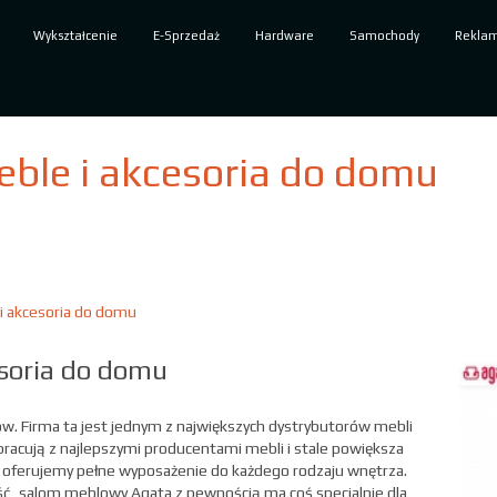
Wykształcenie
E-Sprzedaż
Hardware
Samochody
Rekla
ble i akcesoria do domu
i akcesoria do domu
esoria do domu
ów. Firma ta jest jednym z największych dystrybutorów mebli
acują z najlepszymi producentami mebli i stale powiększa
 oferujemy pełne wyposażenie do każdego rodzaju wnętrza.
ość, salom meblowy Agata z pewnością ma coś specjalnie dla