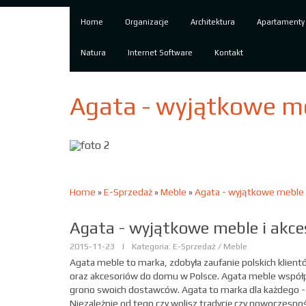
Home
Organizacje
Architektura
Apartamenty
Natura
Internet Software
Kontakt
Agata - wyjątkowe me
Home
»
E-Sprzedaż
»
Meble
»
Agata - wyjątkowe meble 
Agata - wyjątkowe meble i akc
2015-11-23
|
Kategoria: E-Sprzedaż / Meble
Agata meble to marka, zdobyła zaufanie polskich klient
oraz akcesoriów do domu w Polsce. Agata meble współpr
grono swoich dostawców. Agata to marka dla każdego -
Niezależnie od tego czy wolisz tradycję czy nowoczesn