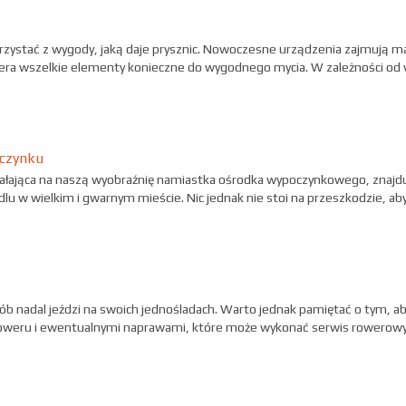
zystać z wygody, jaką daje prysznic. Nowoczesne urządzenia zajmują ma
iera wszelkie elementy konieczne do wygodnego mycia. W zależności od
oczynku
ziałająca na naszą wyobraźnię namiastka ośrodka wypoczynkowego, znajdu
u w wielkim i gwarnym mieście. Nic jednak nie stoi na przeszkodzie, ab
osób nadal jeździ na swoich jednośladach. Warto jednak pamiętać o tym,
m roweru i ewentualnymi naprawami, które może wykonać serwis rowerowy