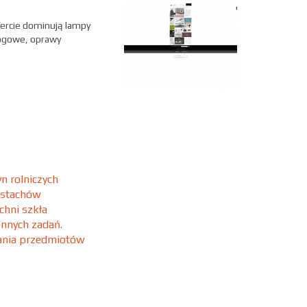
fercie dominują lampy
łogowe, oprawy
n rolniczych
 stachów
chni szkła
ennych zadań.
wania przedmiotów