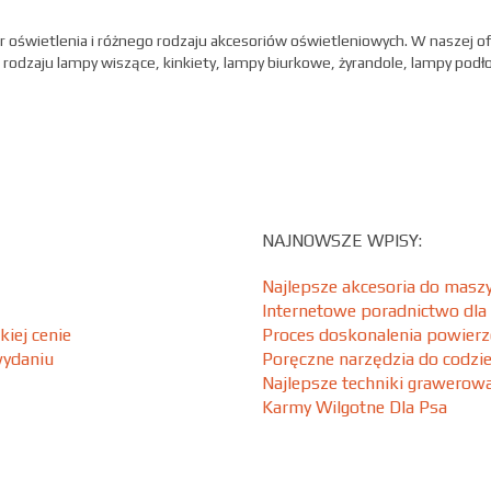
r oświetlenia i różnego rodzaju akcesoriów oświetleniowych. W naszej o
 rodzaju lampy wiszące, kinkiety, lampy biurkowe, żyrandole, lampy pod
NAJNOWSZE WPISY:
Najlepsze akcesoria do maszy
Internetowe poradnictwo dla
iej cenie
Proces doskonalenia powierz
wydaniu
Poręczne narzędzia do codzi
Najlepsze techniki grawero
Karmy Wilgotne Dla Psa