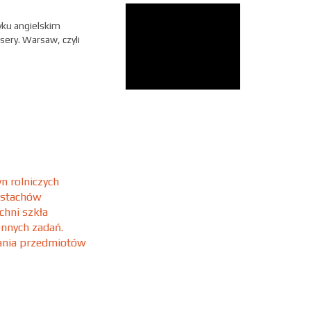
yku angielskim
sery. Warsaw, czyli
n rolniczych
 stachów
chni szkła
ennych zadań.
wania przedmiotów