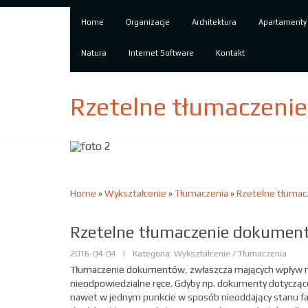
Home
Organizacje
Architektura
Apartamenty
Natura
Internet Software
Kontakt
Rzetelne tłumaczeni
Home
»
Wykształcenie
»
Tłumaczenia
»
Rzetelne tłuma
Rzetelne tłumaczenie dokumen
2016-04-04
|
Kategoria: Wykształcenie / Tłumaczenia
Tłumaczenie dokumentów, zwłaszcza mających wpływ na
nieodpowiedzialne ręce. Gdyby np. dokumenty dotyczą
nawet w jednym punkcie w sposób nieoddający stanu f