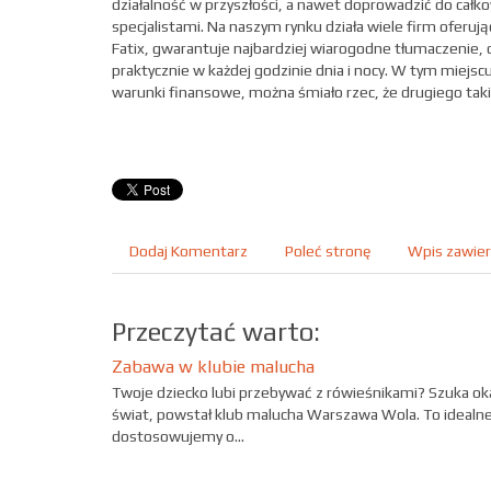
działalność w przyszłości, a nawet doprowadzić do całk
specjalistami. Na naszym rynku działa wiele firm ofer
Fatix, gwarantuje najbardziej wiarogodne tłumaczenie
praktycznie w każdej godzinie dnia i nocy. W tym miejs
warunki finansowe, można śmiało rzec, że drugiego tak
Dodaj Komentarz
Poleć stronę
Wpis zawier
Przeczytać warto:
Zabawa w klubie malucha
Twoje dziecko lubi przebywać z rówieśnikami? Szuka ok
świat, powstał klub malucha Warszawa Wola. To idealne 
dostosowujemy o...