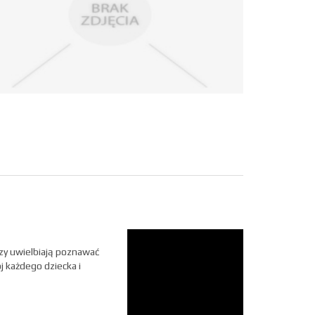
rzy uwielbiają poznawać
j każdego dziecka i