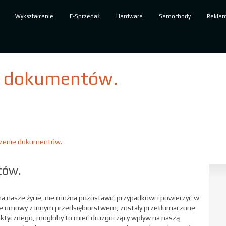
Wykształcenie
E-Sprzedaż
Hardware
Samochody
Rekla
e dokumentów.
czenie dokumentów.
tów.
 nasze życie, nie można pozostawić przypadkowi i powierzyć w
ce umowy z innym przedsiębiorstwem, zostały przetłumaczone
aktycznego, mogłoby to mieć druzgoczący wpływ na naszą