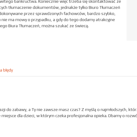
owitego bankructwa. Koniecznie więc trzeba się skontaktować ze
ujących tłumaczenie dokumentów, jednakże tylko Biuro Tłumaczeń
, dokonywane przez sprawdzonych fachowców, bardzo szybko,
cu nie ma mowy o przypadku, a gdy do tego dodamy atrakcyjne
iego Biura Tłumaczeń, można szukać ze świecą.
a błędy
azji do zabawy, a Ty nie zawsze masz czas? Z myślą o najmłodszych, któ
miejsce dla dzieci, w którym czeka profesjonalna opieka. Dbamy o rozwó