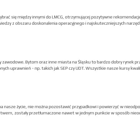
rać się między innymi do LMCG, otrzymującej pozytywne rekomendacj
edzy z obszaru doskonalenia operacyjnego i najskuteczniejszych narzę
ursy zawodowe. Bytom oraz inne miasta na Śląsku to bardzo dobry rynek 
nych uprawnień - np. takich jak SEP czy UDT. Wszystkie nasze kursy kwal
nasze życie, nie można pozostawić przypadkowi i powierzyć w nieodpo
stwem, zostały przetłumaczone nawet w jednym punkcie w sposób nieo