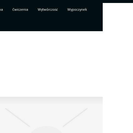
ma
Ćwiczenia
Wytwórczość
Wypoczynek