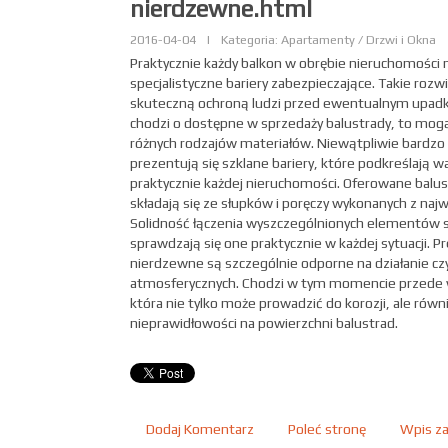
nierdzewne.html
2016-04-04
|
Kategoria: Apartamenty / Drzwi i Okna
Praktycznie każdy balkon w obrębie nieruchomości
specjalistyczne bariery zabezpieczające. Takie rozw
skuteczną ochroną ludzi przed ewentualnym upadki
chodzi o dostępne w sprzedaży balustrady, to mog
różnych rodzajów materiałów. Niewątpliwie bardz
prezentują się szklane bariery, które podkreślają w
praktycznie każdej nieruchomości. Oferowane balu
składają się ze słupków i poręczy wykonanych z naj
Solidność łączenia wyszczególnionych elementów sp
sprawdzają się one praktycznie w każdej sytuacji. 
nierdzewne są szczególnie odporne na działanie c
atmosferycznych. Chodzi w tym momencie przede 
która nie tylko może prowadzić do korozji, ale równ
nieprawidłowości na powierzchni balustrad.
Dodaj Komentarz
Poleć stronę
Wpis za