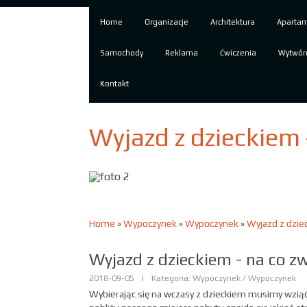
Home
Organizacje
Architektura
Aparta
Samochody
Reklama
Ćwiczenia
Wytwór
Kontakt
Wyjazd z dzieckiem 
Home
»
Wypoczynek
»
Wypoczynek
»
Wyjazd z dzie
Wyjazd z dzieckiem - na co z
2018-09-05
|
Kategoria: Wypoczynek / Wypoczynek
Wybierając się na wczasy z dzieckiem musimy wzią