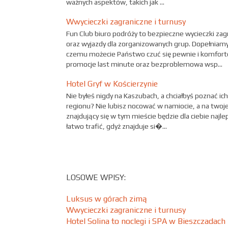
ważnych aspektów, takich jak ...
Wwycieczki zagraniczne i turnusy
Fun Club biuro podróży to bezpieczne wycieczki za
oraz wyjazdy dla zorganizowanych grup. Dopełniamy
czemu możecie Państwo czuć się pewnie i komfort
promocje last minute oraz bezproblemowa wsp...
Hotel Gryf w Kościerzynie
Nie byłeś nigdy na Kaszubach, a chciałbyś poznać ic
regionu? Nie lubisz nocować w namiocie, a na twojej
znajdujący się w tym mieście będzie dla ciebie naj
łatwo trafić, gdyż znajduje si�...
LOSOWE WPISY:
Luksus w górach zimą
Wwycieczki zagraniczne i turnusy
Hotel Solina to noclegi i SPA w Bieszczadach