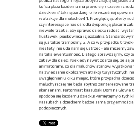
pobliżu naszego miejsca pobytu znajdą się jakieś a
końcu plaża każdemu ma prawo się z czasem znudzi
dzieckiem? Jak najbardziej, o ile wcześniej upewnimy
w atrakcje dla maluchów! 1. Przeglądając oferty n
czy interesujące nas ośrodki dysponują placami za
niewiele trzeba, aby sprawić dziecku radość: wystar
huśtawek, piaskownica i zjeżdżalnia. Standardowy
są już także trampoliny. 2. A co w przypadku brzydki
niestety, nie uda nam się ustrzec - ale możemy za
na taką ewentualność. Dlatego sprawdzajmy, czy oś
zabaw dla dzieci. Niekiedy nawet zdarza się, że są 
animatorami, co dla maluchów stanowi wyjątkową fr
na zwiedzanie okolicznych atrakcji turystycznych, 
uwzględnieniu kilku miejsc, które przypadną dziec
maluchy raczej nie będą zbytnio zainteresowane tr
skansenami. Natomiast kaszubski Dom na Głowie to
spodoba się każdemu dziecku! Pamiętajmy o tych kil
Kaszubach z dzieckiem będzie samą przyjemnością - i
podopiecznych.