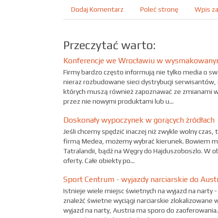
Dodaj Komentarz
Poleć stronę
Wpis za
Przeczytać warto:
Konferencje we Wrocławiu w wysmakowany
Firmy bardzo często informują nie tylko media o sw
nieraz rozbudowane sieci dystrybucji serwisantów, 
których muszą również zapoznawać ze zmianami w 
przez nie nowymi produktami lub u...
Doskonały wypoczynek w gorących źródłach
Jeśli chcemy spędzić inaczej niż zwykle wolny czas,
firmą Medea, możemy wybrać kierunek. Bowiem moż
Tatralandii, bądź na Węgry do Hajduszoboszlo. W 
oferty. Całe obiekty po...
Sport Centrum - wyjazdy narciarskie do Austr
Istnieje wiele miejsc świetnych na wyjazd na narty 
znaleźć świetne wyciągi narciarskie zlokalizowane w
wyjazd na narty, Austria ma sporo do zaoferowania. 