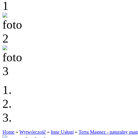
Home
»
Wytwórczość
»
Inne Usługi
»
Terra Magnez - naturalny ma