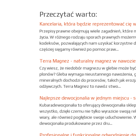
Przeczytać warto:
Kancelaria, która będzie reprezentować cię 
Przepisy prawne obejmują wiele zagadnień, które
życia. W różnego rodzaju sporach prawnych możem
kodeksów, pozwalających nam uzyskać korzystne dl
częściej sięgamy również po pomoc praw...
Terra Magnez - naturalny magnez w nawozie
Czy wiesz, że niedobór magnezu w glebie może być
plonów? Gleba wymaga nieustannego nawożenia, g
mineralnych dochodzi do procesów, takich jak erozj
odżywczych. Terra Magnez to nawóz stwo...
Najlepsze dewocjonalia w jednym miejscu - 
Kubaradewocjonalia to oferujący dewocjonalia sklep
wszystko, dzięki czemu nie tylko wyrazicie swoją re
wiary, ale również pogłębicie swoje uduchowienie. W
dewocjonalia produkowane przez dru...
Profesjonalne i funkcjonalne odwodnienie d