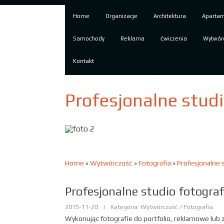
Home
Organizacje
Architektura
Aparta
Samochody
Reklama
Ćwiczenia
Wytwór
Kontakt
Profesjonalne studi
Home
»
Wytwórczość
»
Fotografia
»
Profesjonalne 
Profesjonalne studio fotograf
2015-11-20
|
Kategoria: Wytwórczość / Fotografia
Wykonując fotografie do portfolio, reklamowe lub